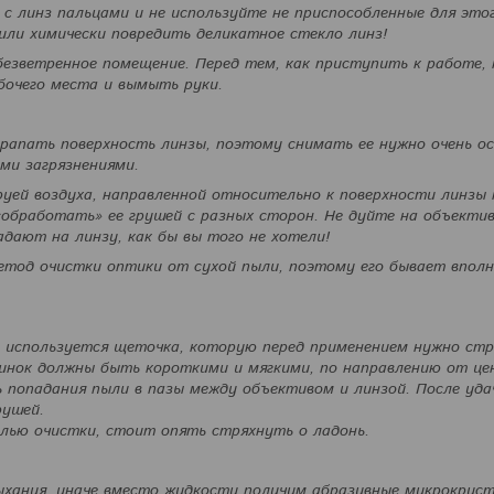
я с линз пальцами и не используйте не приспособленные для это
ли химически повредить деликатное стекло линз!
безветренное помещение. Перед тем, как приступить к работе,
бочего места и вымыть руки.
арапать поверхность линзы, поэтому снимать ее нужно очень о
ими загрязнениями.
руей воздуха, направленной относительно к поверхности линзы 
 «обработать» ее грушей с разных сторон. Не дуйте на объектив
дают на линзу, как бы вы того не хотели!
етод очистки оптики от сухой пыли, поэтому его бывает вполн
е используется щеточка, которую перед применением нужно ст
инок должны быть короткими и мягкими, по направлению от це
ь попадания пыли в пазы между объективом и линзой. После уда
рушей.
елью очистки, стоит опять стряхнуть о ладонь.
ыхания, иначе вместо жидкости получим абразивные микрокрис