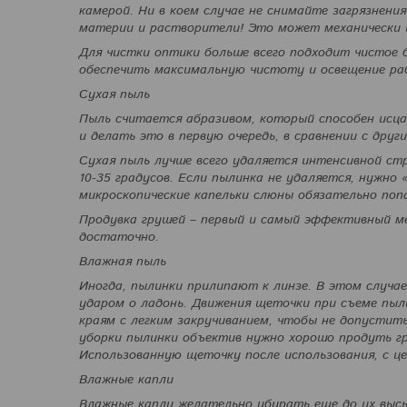
камерой. Ни в коем случае не снимайте загрязнени
материи и растворители! Это может механически и
Для чистки оптики больше всего подходит чистое 
обеспечить максимальную чистоту и освещение ра
Сухая пыль
Пыль считается абразивом, который способен исц
и делать это в первую очередь, в сравнении с друг
Сухая пыль лучше всего удаляется интенсивной ст
10-35 градусов. Если пылинка не удаляется, нужно
микроскопические капельки слюны обязательно попа
Продувка грушей – первый и самый эффективный м
достаточно.
Влажная пыль
Иногда, пылинки прилипают к линзе. В этом случа
ударом о ладонь. Движения щеточки при съеме пыл
краям с легким закручиванием, чтобы не допустит
уборки пылинки объектив нужно хорошо продуть г
Использованную щеточку после использования, с ц
Влажные капли
Влажные капли желательно убирать еще до их выс