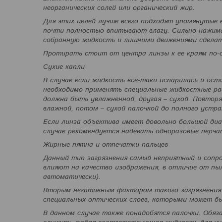
неорганических солей или органический жир.
Для этих целей лучше всего подходят упомянутые 
почти полностью впитывают влагу. Сильно нажима
собранную жидкость и лишними движениями сделат
Протирать стоит от центра линзы к ее краям по-
Сухие капли
В случае если жидкость все-таки испарилась и ост
необходимо применять специальные жидкостные рас
должна быть увлажненной, другая – сухой. Повтор
влажной, потом – сухой палочкой до полного устра
Если линза объектива имеет довольно большой диа
случае рекомендуется надевать одноразовые перча
Жирные пятна и отпечатки пальцев
Данный тип загрязнения самый неприятный и сопро
влияют на качество изображения, в отличие от пы
автоматически).
Вторым негативным фактором такого загрязнения 
специальных оптических слоев, которыми может б
В данном случае также понадобятся палочки. Обяз