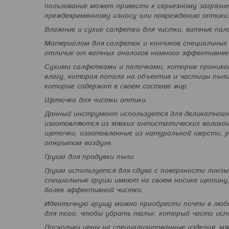
пользование может привести к серьезному загрязн
преждевременному износу или повреждению оптики
Влажные и сухие салфетки для чистки, ватные пал
Материалом для салфеток и кончиков специальных 
отличие от ватных аналогов намного эффективнее
Сухими салфетками и палочками, которые проник
влагу, которая попала на объектив и частицы пыли
которые содержат в своем составе жир.
Щеточка для чистки оптики
Данный инструмент используется для деликатного
изготовляются из мягких антистатических волокон
щеточки, изготовленные из натуральной шерсти, р
открытом воздухе.
Груша для продувки пыли
Груша используется для сдува с поверхности линзы
специальные груши имеют на своем носике щетину,
более эффективной чистки.
Идентичную грушу можно приобрести почти в любой
для того, чтобы убрать тальк, который часто испо
Поскольку цены на специализированные изделия, мя