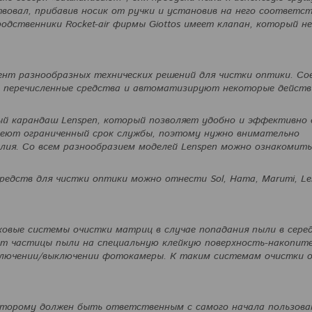
вовал, прибавив носик от ручки и установив на него соответ
родственники Rocket-air фирмы Giottos имеет клапан, который не
нт разнообразных технических решений для чистки оптики. Со
 перечисленные средства и автоматизируют некоторые действ
й карандаш Lenspen, который позволяет удобно и эффективно
имеют ограниченный срок службы, поэтому нужно внимательно
лия. Со всем разнообразием моделей Lenspen можно ознакомить
едств для чистки оптики можно отнести Sol, Hama, Marumi, Le
вые системы очистки матриц в случае попадания пыли в сере
ют частицы пыли на специальную клейкую поверхность-накопит
включении/выключении фотокамеры. К таким системам очистки 
которому должен быть ответственным с самого начала пользова