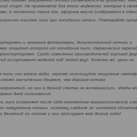
тки данных загрязнений оптики (отмечается на флаконе). Нек
ий спирт. Не применяйте для этого жидкости, которые в свое
ва, в частности такие как, эфирные масла (содержатся в одеко
налогична очистке линз при попадании капель. Повторяйте проц
портировки и хранения фотокамеры, дополнительной оптики и
Сумка защитит аппарат от попадания пыли, термических перепа
транспортировке. Среди известных производителей хорошей фи
кий ассортимент моделей под любой вкус. Конечно же, цены на
ия пыли или капель воды, заранее используйте защитные свето
 стоят значительно дешевле, чем дорогая оптика.
агрязнений, но они в данной статье не вспоминались, чтобы в
ервых дней пользования.
а линз оставляет после себя незаметные микроскопические сле
ть помутнение оптики, поэтому следите за чистотой объектив
х движений по линзам и они прослужат вам долгие годы!