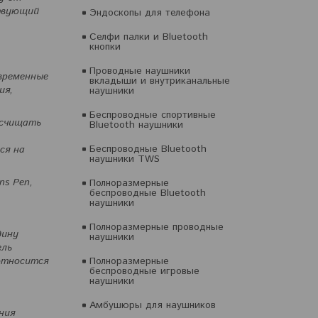
ствующий
Эндоскопы для телефона
Селфи палки и Bluetooth
кнопки
Проводные наушники
временные
вкладыши и внутриканальные
ия,
наушники
Беспроводные спортивные
 счищать
Bluetooth наушники
Беспроводные Bluetooth
ся на
наушники TWS
ns Pen,
Полноразмерные
беспроводные Bluetooth
наушники
Полноразмерные проводные
дину
наушники
ель
относится
Полноразмерные
беспроводные игровые
наушники
Амбушюры для наушников
ния