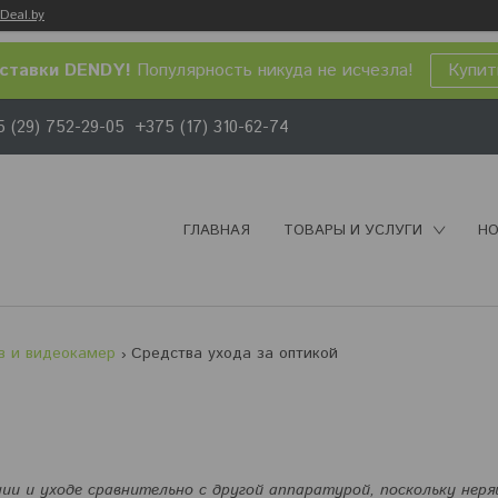
Deal.by
ставки DENDY!
Популярность никуда не исчезла!
Купит
 (29) 752-29-05
+375 (17) 310-62-74
ГЛАВНАЯ
ТОВАРЫ И УСЛУГИ
НО
в и видеокамер
Средства ухода за оптикой
и и уходе сравнительно с другой аппаратурой, поскольку нер