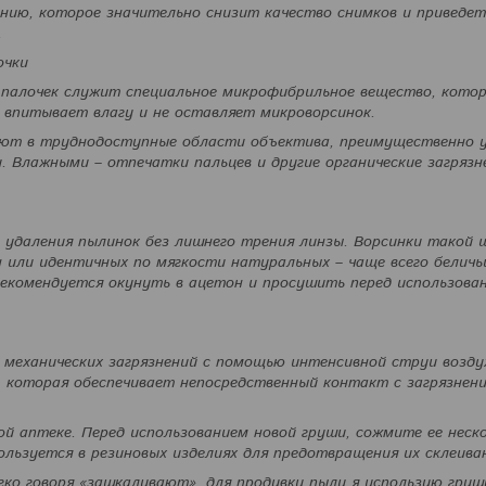
ению, которое значительно снизит качество снимков и приведет
.
очки
палочек служит специальное микрофибрильное вещество, котор
 впитывает влагу и не оставляет микроворсинок.
ают в труднодоступные области объектива, преимущественно 
. Влажными – отпечатки пальцев и другие органические загрязн
 удаления пылинок без лишнего трения линзы. Ворсинки такой 
 или идентичных по мягкости натуральных – чаще всего беличь
екомендуется окунуть в ацетон и просушить перед использова
 механических загрязнений с помощью интенсивной струи возду
 которая обеспечивает непосредственный контакт с загрязнен
 аптеке. Перед использованием новой груши, сожмите ее неско
льзуется в резиновых изделиях для предотвращения их склеива
гко говоря «зашкаливают», для продувки пыли я использую гру