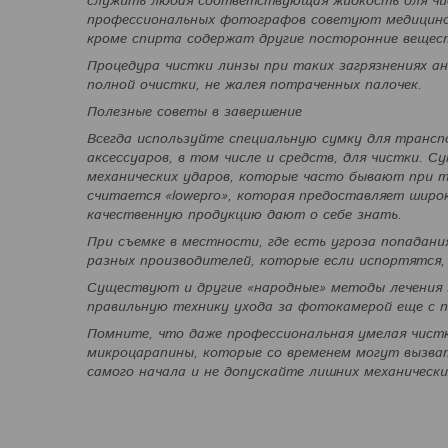
служить любая соответствующая жидкость для чис
профессиональных фотографов советуют медицинск
кроме спирта содержат другие посторонние вещест
Процедура чистки линзы при таких загрязнениях а
полной очистки, не жалея потраченных палочек.
Полезные советы в завершение
Всегда используйте специальную сумку для транс
аксессуаров, в том числе и средств, для чистки. 
механических ударов, которые часто бывают при 
считается «lowepro», которая предоставляет широ
качественную продукцию дают о себе знать.
При съемке в местности, где есть угроза попадан
разных производителей, которые если испортятся,
Существуют и другие «народные» методы лечения з
правильную технику ухода за фотокамерой еще с п
Помните, что даже профессиональная умелая чистк
микроцарапины, которые со временем могут вызва
самого начала и не допускайте лишних механически