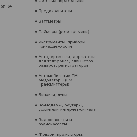
Сетевые переходники
-05
Предохранители
Ваттметры
Таймеры (реле времени)
Инструменты, приборы,
принадлежности
Автодержатели, держатели
для телефонов, планшетов,
радаров, регистраторов
Автомобильные FM-
Модуляторы (FM-
Трансмиттеры)
Бинокли, лупы
3g-модемы, роутеры,
усилители интернет-сигнала
Видеокассеты и
аудиокассеты
Фонари, прожекторы,