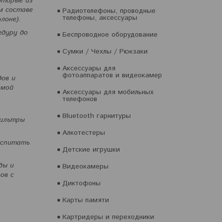
оторые из
м составе
Радиотелефоны, проводные
телефоны, аксессуары
лоне).
едуру до
Беспроводное оборудование
Сумки / Чехлы / Рюкзаки
Аксессуары для
фотоаппаратов и видеокамер
дов и
рмой
Аксессуары для мобильных
телефонов
Bluetooth гарнитуры
фильтры
Алкотестеры
оспитать
Детские игрушки
ды и
Видеокамеры
ов с
Диктофоны
Карты памяти
Картридеры и переходники