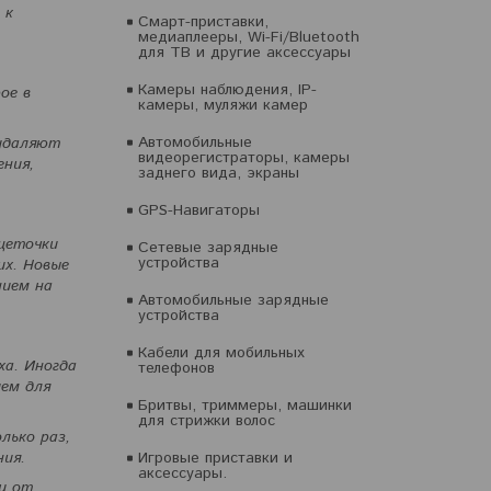
 к
Смарт-приставки,
медиаплееры, Wi-Fi/Bluetooth
для ТВ и другие аксессуары
Камеры наблюдения, IP-
ое в
камеры, муляжи камер
Автомобильные
удаляют
видеорегистраторы, камеры
ения,
заднего вида, экраны
GPS-Навигаторы
щеточки
Сетевые зарядные
устройства
их. Новые
нием на
Автомобильные зарядные
устройства
Кабели для мобильных
ха. Иногда
телефонов
ием для
Бритвы, триммеры, машинки
для стрижки волос
лько раз,
ния.
Игровые приставки и
аксессуары.
шу от