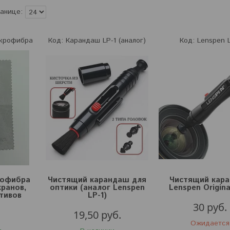
крофибра
Карандаш LP-1 (аналог)
Lenspen L
рофибра
Чистящий карандаш для
Чистящий кар
кранов,
оптики (аналог Lenspen
Lenspen Origina
тивов
LP-1)
30
руб.
19,50
руб.
Ожидается