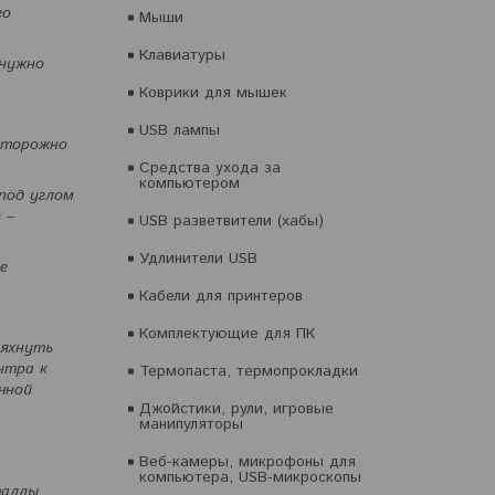
го
Мыши
Клавиатуры
 нужно
Коврики для мышек
USB лампы
сторожно
Средства ухода за
компьютером
под углом
 –
USB разветвители (хабы)
Удлинители USB
е
Кабели для принтеров
Комплектующие для ПК
ряхнуть
нтра к
Термопаста, термопрокладки
чной
Джойстики, рули, игровые
манипуляторы
Веб-камеры, микрофоны для
компьютера, USB-микроскопы
таллы