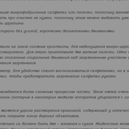
выше микрофибрильные салфетки или палочки, поскольку мгнове
ть при очистке не нужно, поскольку этим можно выдавить уже
ь царапины.
спирали без усилий, короткими деликатными движениями.
авила на линзе соляные кристаллы, для недопущения микро-цар
творители. Для этого приготовьте две ватные палочки. Одна 
яю описанные спиральные движения над загрязненным участком 
нения загрязнения.
метр, для удобства стоит воспользоваться салфетками, но в 
тки, чтобы предотвратить загрязнение салфетки руками.
вождается более сложным процессом чистки. Такие пятна очень
линок (которые в некоторых моделях аппаратов убираются с и
является угроза растворения органикой, содержащей у отпечат
ыть покрыта линза дорогих объективов.
ательно их должно быть две – влажная и сухая. Жидкостью мож