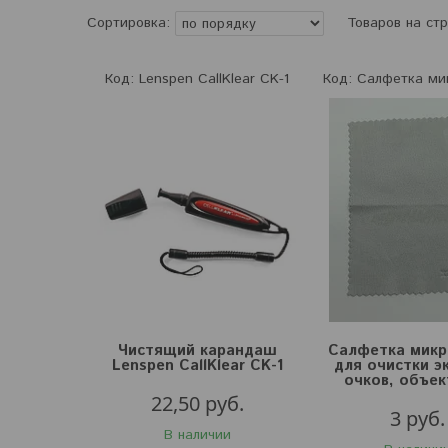
Lenspen CallKlear CK-1
Салфетка ми
Чистящий карандаш
Салфетка мик
Lenspen CallKlear CK-1
для очистки э
очков, объек
22,50
руб.
3
руб.
В наличии