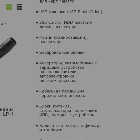
для карт памяти
USB-Флешки (USB Flash Drive)
SSD-диски, HDD жесткие
P-1
диски, аксессуары
Рации (радиостанции),
аксессуары
Беспроводные звонки
Инверторы, автомобильные
зарядные устройства,
авторазветвители,
автоэлектроника,
автокомпрессоры
Кабельная продукция,
переходники, штекера
Блоки питания,
андаш
стабилизаторы напряжения,
l LP-1
ИПБ, зарядные устройства
Удлинители, сетевые фильтры
и тройники