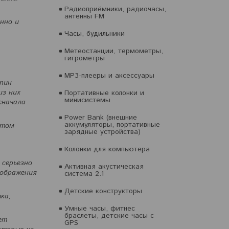
Радиоприёмники, радиочасы,
антенны FM
нно и
Часы, будильники
Метеостанции, термометры,
гигрометры
MP3-плееры и аксессуары
апин
из них
Портативные колонки и
минисистемы
сначала
Power Bank (внешние
аккумуляторы, портативные
этом
зарядные устройства)
Колонки для компьютера
 серьезно
Активная акустическая
зображения
система 2.1
Детские конструкторы
ка,
Умные часы, фитнес
браслеты, детские часы с
ет
GPS