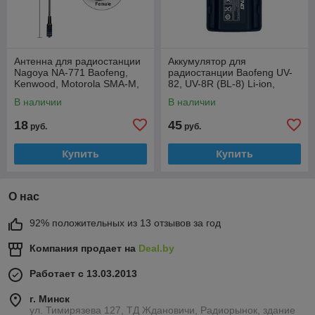
Антенна для радиостанции
Аккумулятор для
Nagoya NA-771 Baofeng,
радиостанции Baofeng UV-
Kenwood, Motorola SMA-M,
82, UV-8R (BL-8) Li-ion,
37.5 см, 2.15-3 dB,10 Вт
2800mAh, 3.7V
В наличии
В наличии
18
45
руб.
руб.
Купить
Купить
О нас
92% положительных из 13 отзывов за год
Компания продает на
Deal.by
Работает с 13.03.2013
г. Минск
ул. Тимирязева 127, ТД Ждановичи, Радиорынок, здание