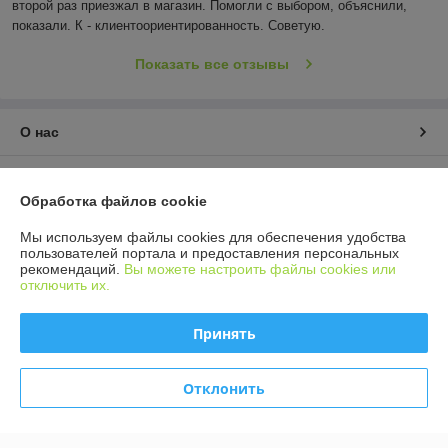
второй раз приезжал в магазин. Помогли с выбором, объяснили, 
показали. К - клиентоориентированность. Советую.
Показать все отзывы
О нас
Контакты
Обработка файлов cookie
Доставка и оплата
Мы используем файлы cookies для обеспечения удобства
пользователей портала и предоставления персональных
рекомендаций.
Вы можете настроить файлы cookies или
График работы
отключить их.
Полная версия сайта
Принять
Политика обработки cookies
Отклонить
Сайт создан на платформе Deal.by