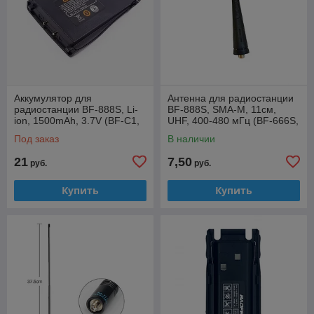
Аккумулятор для
Антенна для радиостанции
радиостанции BF-888S, Li-
BF-888S, SMA-M, 11см,
ion, 1500mAh, 3.7V (BF-C1,
UHF, 400-480 мГц (BF-666S,
H-777, BF-777S, BF-666S)
JOKER TK-F6)
Под заказ
В наличии
21
7,50
руб.
руб.
Купить
Купить