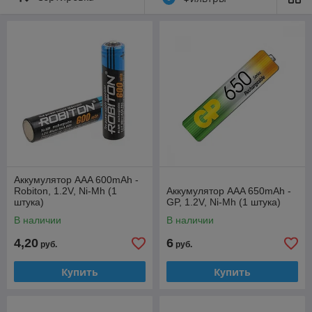
используются там, где важны компактность и лёгкий вес.
⚙️ Основные характеристики
Типы технологий
— Ni‑MH (1.2 В) и реже Li‑ion (1.5
В).
Ёмкость
— обычно от
600 до 1100 мА·ч
.
Количество циклов зарядки
— от
300 до 1500
в
зависимости от модели.
Низкий саморазряд
— современные модели
дольше сохраняют заряд при хранении.
Аккумулятор AAA 600mAh -
Robiton, 1.2V, Ni-Mh (1
Аккумулятор AAA 650mAh -
штука)
GP, 1.2V, Ni-Mh (1 штука)
В наличии
В наличии
4,20
6
руб.
руб.
Купить
Купить