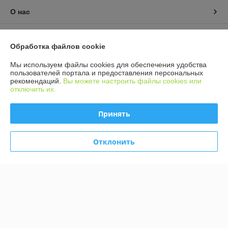
О нас
Контакты
Обработка файлов cookie
Доставка и оплата
Мы используем файлы cookies для обеспечения удобства
пользователей портала и предоставления персональных
рекомендаций.
Вы можете настроить файлы cookies или
График работы
отключить их.
Полная версия сайта
Принять
Политика обработки cookies
Отклонить
Сайт создан на платформе Deal.by
Информация для покупателя
Индивидуальный предприниматель:
ИП Волков Роман Сергеевич
Беларусь г. Заславль, ул. Советская, д. 95, кв. 26
Регистрационный номер ЕГР: 101376479