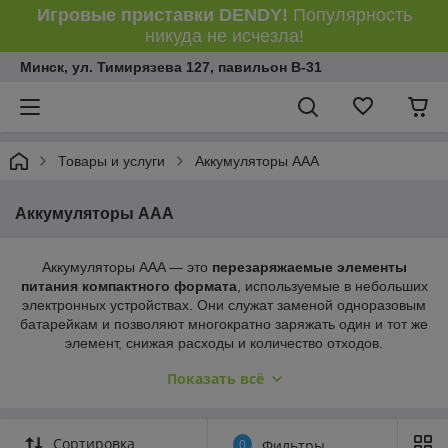
Игровые приставки DENDY!
Популярность
никуда не исчезла!
Минск, ул. Тимирязева 127, павильон В-31
Товары и услуги
Аккумуляторы AAA
Аккумуляторы AAA
Аккумуляторы AAA — это
перезаряжаемые элементы
питания компактного формата
, используемые в небольших
электронных устройствах. Они служат заменой одноразовым
батарейкам и позволяют многократно заряжать один и тот же
элемент, снижая расходы и количество отходов.
🔋 Что представляют собой аккумуляторы AAA
Показать всё
Аккумуляторы AAA (формат
HR03
для Ni‑MH) обеспечивают
стабильное питание при небольших размерах. Они подходят
для техники с умеренным энергопотреблением и часто
Сортировка
0
Фильтры