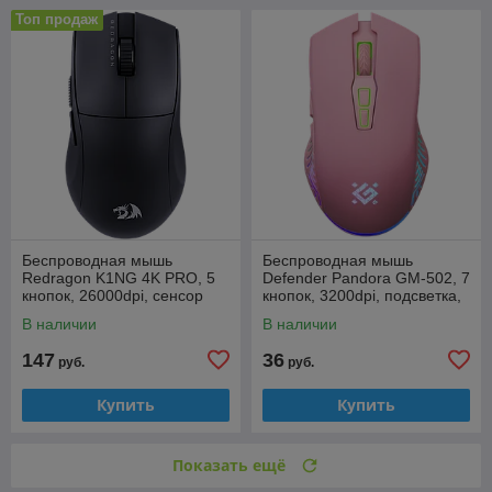
Топ продаж
Беспроводная мышь
Беспроводная мышь
Redragon K1NG 4K PRO, 5
Defender Pandora GM-502, 7
кнопок, 26000dpi, сенсор
кнопок, 3200dpi, подсветка,
Pixart P3395, аккумулятор
аккумулятор 500mAh,
В наличии
В наличии
400mAh, черная
розовая
147
36
руб.
руб.
Купить
Купить
Показать ещё