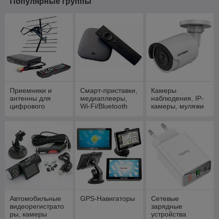
Популярные группы
Приемники и
Смарт-приставки,
Камеры
антенны для
медиаплееры,
наблюдения, IP-
цифрового
Wi-Fi/Bluetooth
камеры, муляжи
телевидения
для ТВ и другие
камер
DVB-T2/DVB-C
аксессуары
Автомобильные
GPS-Навигаторы
Сетевые
видеорегистрато
зарядные
ры, камеры
устройства