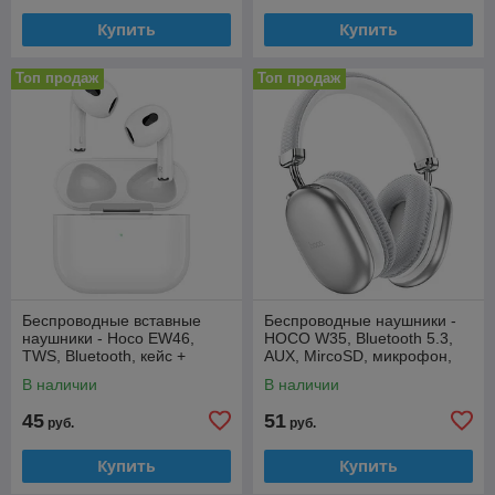
Купить
Купить
Топ продаж
Топ продаж
Беспроводные вставные
Беспроводные наушники -
наушники - Hoco EW46,
HOCO W35, Bluetooth 5.3,
TWS, Bluetooth, кейс +
AUX, MircoSD, микрофон,
чехол (котик с ушками),
400mAh (40 часов),
В наличии
В наличии
коричневые
серебристые
45
51
руб.
руб.
Купить
Купить