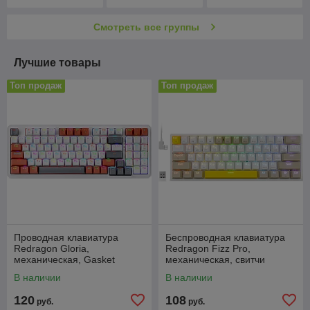
заднего вида,
экраны
Смотреть все группы
Лучшие товары
Топ продаж
Топ продаж
Проводная клавиатура
Беспроводная клавиатура
Redragon Gloria,
Redragon Fizz Pro,
механическая, Gasket
механическая, cвитчи
Mount, cвитчи Red, 94
Redragon Maple, 61
В наличии
В наличии
клавиши, RGB подсветка
клавиша, RGB подсветка
120
108
руб.
руб.