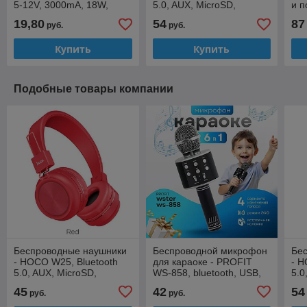
5-12V, 3000mA, 18W,
5.0, AUX, MicroSD,
и п
1xUSB(QC) + Type-C(PD),
микрофон, 300mAh (8
уве
19,80
54
87
руб.
руб.
+ кабель USB - Type
часов), белые
зол
Купить
Купить
Подобные товары компании
Беспроводные наушники
Беспроводной микрофон
Бе
- HOCO W25, Bluetooth
для караоке - PROFIT
- H
5.0, AUX, MicroSD,
WS-858, bluetooth, USB,
5.0
микрофон, 300mAh (12
MicroSD, AUX, изменение
ми
45
42
54
руб.
руб.
часов), красные
голоса, черный
час