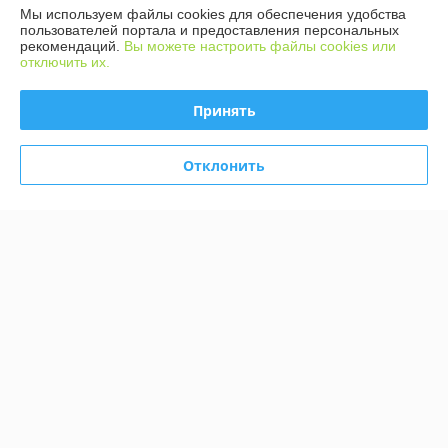
690 отзывов за всё время
Мы используем файлы cookies для обеспечения удобства
пользователей портала и предоставления персональных
рекомендаций.
Вы можете настроить файлы cookies или
Покупатель
08.08.2026
отключить их.
Отлично
Принять
Сделка подтверждена через корзину
Отклонить
Покупатель
08.08.2026
Отлично
Показать все отзывы
О нас
Контакты
Доставка и оплата