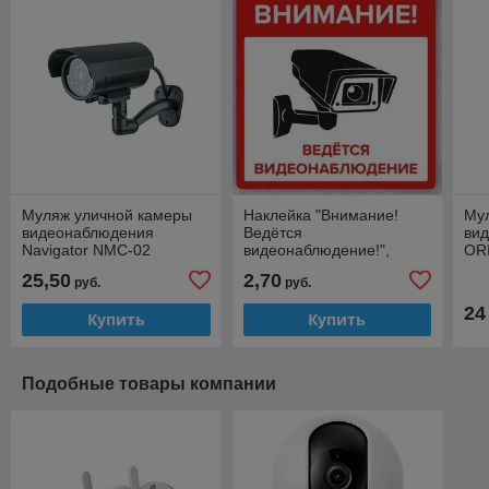
Муляж уличной камеры
Наклейка "Внимание!
Му
видеонаблюдения
Ведётся
ви
Navigator NMC-02
видеонаблюдение!",
OR
10x10см, 1 штука
25,50
2,70
руб.
руб.
24
Купить
Купить
Подобные товары компании