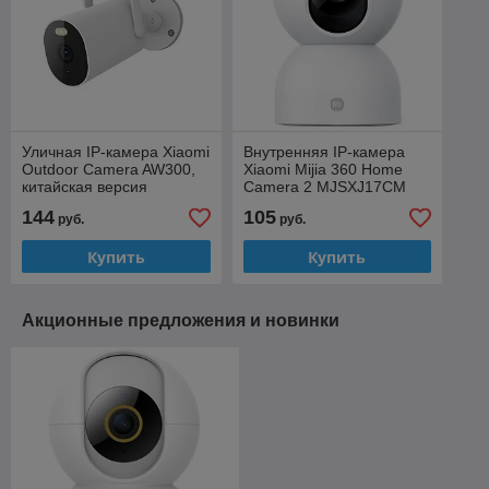
Уличная IP-камера Xiaomi
Внутренняя IP-камера
Outdoor Camera AW300,
Xiaomi Mijia 360 Home
китайская версия
Camera 2 MJSXJ17CM
(BHR6539CN), Wi-Fi,
(китайская версия), 2К ,
144
105
руб.
руб.
MicroSD до 256GB
Wi-Fi, MicroSD до 32GB
Купить
Купить
Акционные предложения и новинки