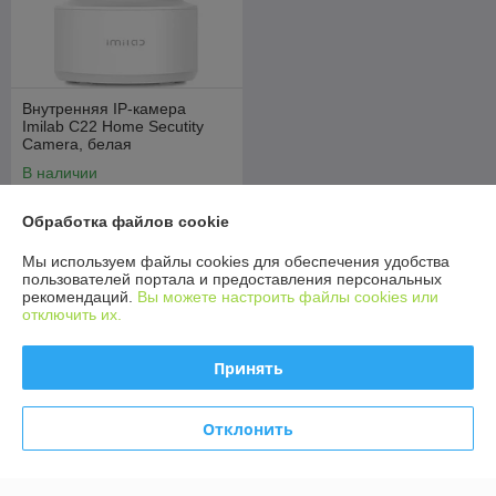
Внутренняя IP-камера
Imilab C22 Home Secutity
Camera, белая
(международная версия),
В наличии
3К (2880x1620), 5Mp, Wi-Fi
120
руб.
Обработка файлов cookie
Купить
Мы используем файлы cookies для обеспечения удобства
пользователей портала и предоставления персональных
рекомендаций.
Вы можете настроить файлы cookies или
отключить их.
О нас
92% положительных из 13 отзывов за год
Принять
Компания продает на
Deal.by
Отклонить
Работает с 13.03.2013
г. Минск