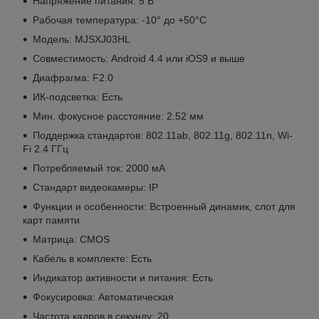
Напряжение питания:
5 В
Рабочая температура:
-10° до +50°С
Модель:
MJSXJ03HL
Совместимость:
Android 4.4 или iOS9 и выше
Диафрагма:
F2.0
ИК-подсветка:
Есть
Мин. фокусное расстояние:
2.52 мм
Поддержка стандартов:
802.11ab, 802.11g, 802.11n, Wi-
Fi 2.4 ГГц
Потребляемый ток:
2000 мА
Стандарт видеокамеры:
IP
Функции и особенности:
Встроенный динамик, слот для
карт памяти
Матрица:
CMOS
Кабель в комплекте:
Есть
Индикатор а
ктивности и питания: Есть
Фокусировка:
Автоматическая
Частота кадров в секунду:
20