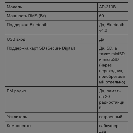
Модель
AP-210B
Мощность RMS (Вт)
60
Поддержка Bluetooth
Да, Bluetooth
v4.0
USB вход
Да
Поддержка карт SD (Secure Digital)
Да. SD, а
также miniSD
и microSD
(через
переходник,
приобретаем
ый отдельно)
FM радио
Да, память
на 20
радиостанци
й
Усилитель
встроенный
Компоненты
сабвуфер,
два