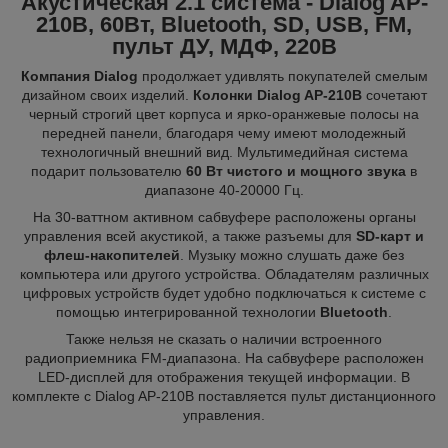
Акустическая 2.1 система - Dialog AP-
210B, 60Вт, Bluetooth, SD, USB, FM,
пульт ДУ, МДФ, 220В
Компания Dialog
продолжает удивлять покупателей смелым
дизайном своих изделий.
Колонки Dialog AP-210B
сочетают
черный строгий цвет корпуса и ярко-оранжевые полосы на
передней панели, благодаря чему имеют молодежный
технологичный внешний вид. Мультимедийная система
подарит пользователю
60 Вт чистого и мощного звука
в
диапазоне 40-20000 Гц.
На 30-ваттном активном сабвуфере расположены органы
управления всей акустикой, а также разъемы для
SD-карт и
флеш-накопителей
. Музыку можно слушать даже без
компьютера или другого устройства. Обладателям различных
цифровых устройств будет удобно подключаться к системе с
помощью интегрированной технологии
Bluetooth
.
Также нельзя не сказать о наличии встроенного
радиоприемника FM-диапазона. На сабвуфере расположен
LED-дисплей для отображения текущей информации. В
комплекте с Dialog AP-210B поставляется пульт дистанционного
управления.