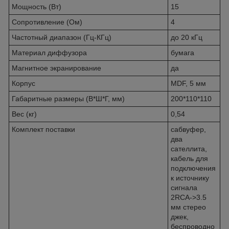
Мощность (Вт)
15
Сопротивление (Ом)
4
Частотный диапазон (Гц-КГц)
до 20 кГц
Материал диффузора
бумага
Магнитное экранирование
да
Корпус
MDF, 5 мм
Габаритные размеры (В*Ш*Г, мм)
200*110*110
Вес (кг)
0,54
Комплект поставки
сабвуфер,
два
сателлита,
кабель для
подключения
к источнику
сигнала
2RCA->3.5
мм стерео
джек,
беспроводно