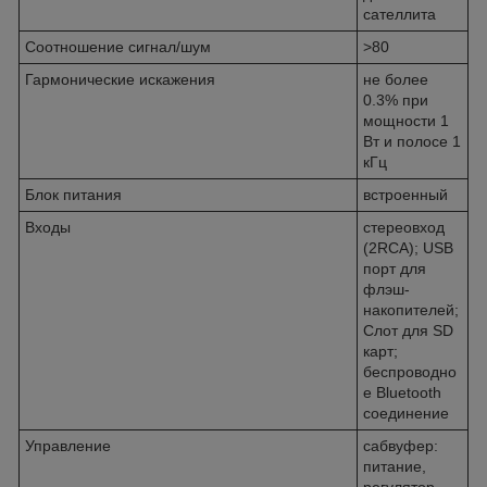
сателлита
Соотношение сигнал/шум
>80
Гармонические искажения
не более
0.3% при
мощности 1
Вт и полосе 1
кГц
Блок питания
встроенный
Входы
стереовход
(2RCA); USB
порт для
флэш-
накопителей;
Слот для SD
карт;
беспроводно
е Bluetooth
соединение
Управление
сабвуфер:
питание,
регулятор