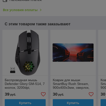
Все условия оплаты
С этим товаром также заказывают
Беспроводная мышь
Коврик для мыши
Ко
Defender Glory GM-514, 7
SmartBuy Rush Stream,
Sma
кнопок, 3200dpi,
900x400x3мм, оверлок,
900
подсветка, аккумулятор
ткань, красно-синий
тка
39
30
30
руб.
руб.
400mAh, черная
Купить
Купить