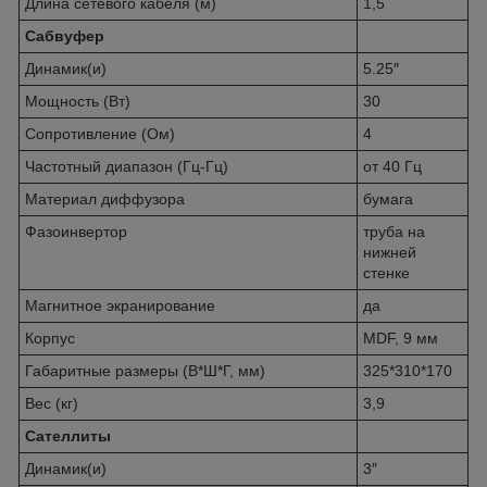
Длина сетевого кабеля (м)
1,5
Сабвуфер
Динамик(и)
5.25″
Мощность (Вт)
30
Сопротивление (Ом)
4
Частотный диапазон (Гц-Гц)
от 40 Гц
Материал диффузора
бумага
Фазоинвертор
труба на
нижней
стенке
Магнитное экранирование
да
Корпус
MDF, 9 мм
Габаритные размеры (В*Ш*Г, мм)
325*310*170
Вес (кг)
3,9
Сателлиты
Динамик(и)
3″