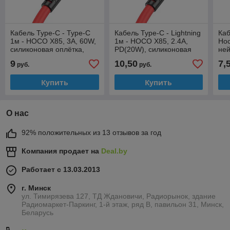
Кабель Type-C - Type-C
Кабель Type-C - Lightning
Каб
1м - HOCO X85, 3А, 60W,
1м - HOCO X85, 2.4А,
Hoc
силиконовая оплётка,
PD(20W), силиконовая
ней
красный
оплётка, красный
чё
9
10,50
7,
руб.
руб.
Купить
Купить
О нас
92% положительных из 13 отзывов за год
Компания продает на
Deal.by
Работает с 13.03.2013
г. Минск
ул. Тимирязева 127, ТД Ждановичи, Радиорынок, здание
Радиомаркет-Паркинг, 1-й этаж, ряд В, павильон 31, Минск,
Беларусь