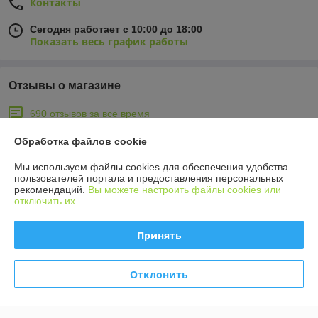
Контакты
Сегодня работает с 10:00 до 18:00
Показать весь график работы
Отзывы о магазине
690 отзывов за всё время
Обработка файлов cookie
Михаил
01.08.2026
Отлично
Мы используем файлы cookies для обеспечения удобства
пользователей портала и предоставления персональных
рекомендаций.
Вы можете настроить файлы cookies или
отключить их.
Михаил
01.08.2026
Отлично
Принять
Обращался в магазин дважды. В первый раз доставка была почтой 
наложенным платежом. Товар пришел в оговоренные сроки. Во 
Отклонить
второй раз приезжал в магазин. Помогли с выбором, объяснили, 
показали. К - клиентоориентированность. Советую.