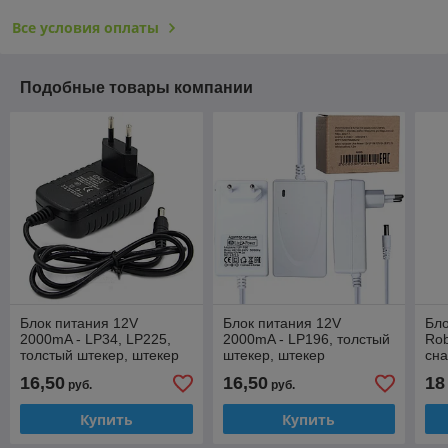
Все условия оплаты
Подобные товары компании
Блок питания 12V
Блок питания 12V
Бло
2000mA - LP34, LP225,
2000mA - LP196, толстый
Rob
толстый штекер, штекер
штекер, штекер
сна
5.5x2.1мм/5.5x2.5мм
5.5x2.1мм/5.5x2.5мм
5.5
16,50
16,50
18
руб.
руб.
(подходит для ресивера
ZALA)
Купить
Купить