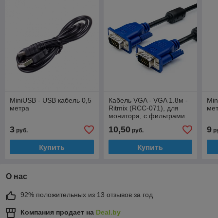
MiniUSB - USB кабель 0,5
Кабель VGA - VGA 1.8м -
Min
метра
Ritmix (RCC-071), для
ме
монитора, с фильтрами
3
10,50
9
руб.
руб.
р
Купить
Купить
О нас
92% положительных из 13 отзывов за год
Компания продает на
Deal.by