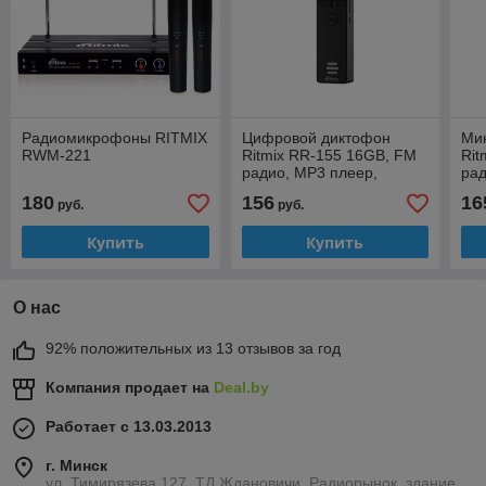
Радиомикрофоны RITMIX
Цифровой диктофон
Ми
RWM-221
Ritmix RR-155 16GB, FM
Rit
радио, MP3 плеер,
ра
аккумулятор, время
нас
180
156
16
руб.
руб.
работы до 13 часов
рад
Купить
Купить
О нас
92% положительных из 13 отзывов за год
Компания продает на
Deal.by
Работает с 13.03.2013
г. Минск
ул. Тимирязева 127, ТД Ждановичи, Радиорынок, здание