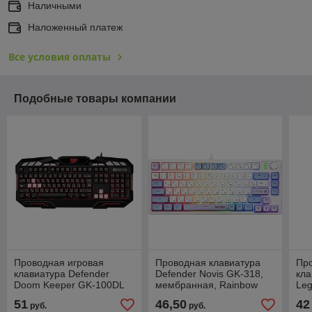
Наличными
Наложенный платеж
Все условия оплаты
Подобные товары компании
Проводная игровая
Проводная клавиатура
Пр
клавиатура Defender
Defender Novis GK-318,
кла
Doom Keeper GK-100DL
мембранная, Rainbow
Le
RU,3-х цветная,19 Anti-
подсветка, 80 клавиш
под
51
46,50
42
руб.
руб.
Ghost