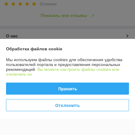
Отлично
Показать все отзывы
О нас
Обработка файлов cookie
Контакты
Мы используем файлы cookies для обеспечения удобства
Доставка и оплата
пользователей портала и предоставления персональных
рекомендаций.
Вы можете настроить файлы cookies или
отключить их.
График работы
Принять
Полная версия сайта
Отклонить
Политика обработки cookies
Сайт создан на платформе Deal.by