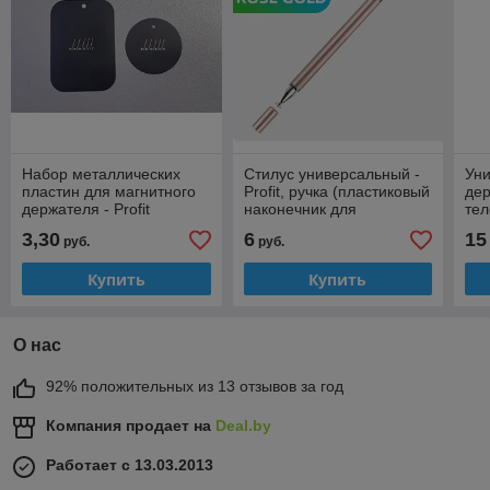
Набор металлических
Стилус универсальный -
Ун
пластин для магнитного
Profit, ручка (пластиковый
дер
держателя - Profit
наконечник для
те
рисования, стержень
пл
3,30
6
15
руб.
руб.
шариковый)
Купить
Купить
О нас
92% положительных из 13 отзывов за год
Компания продает на
Deal.by
Работает с 13.03.2013