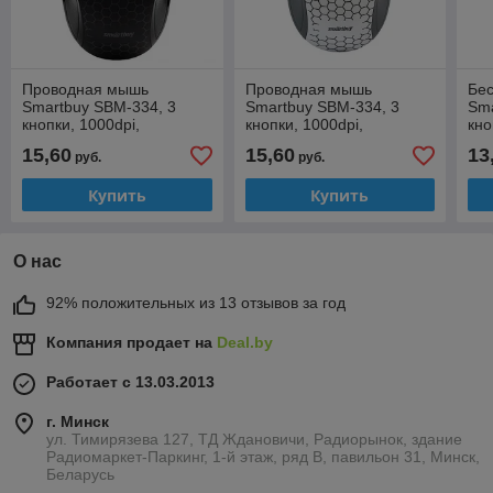
Проводная мышь
Проводная мышь
Бе
Smartbuy SBM-334, 3
Smartbuy SBM-334, 3
Sm
кнопки, 1000dpi,
кнопки, 1000dpi,
кно
подсветка, черная
подсветка, белая
2xA
15,60
15,60
13
руб.
руб.
Купить
Купить
О нас
92% положительных из 13 отзывов за год
Компания продает на
Deal.by
Работает с 13.03.2013
г. Минск
ул. Тимирязева 127, ТД Ждановичи, Радиорынок, здание
Радиомаркет-Паркинг, 1-й этаж, ряд В, павильон 31, Минск,
Беларусь