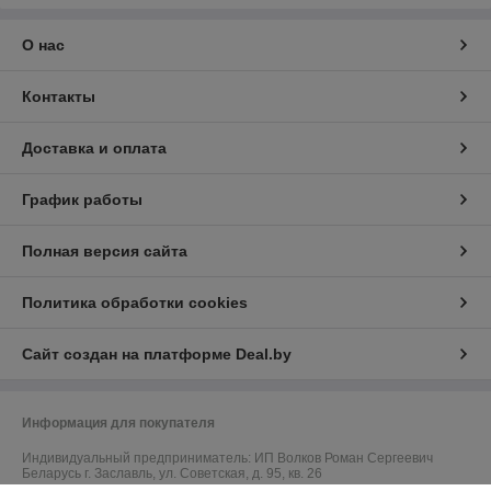
О нас
Контакты
Доставка и оплата
График работы
Полная версия сайта
Политика обработки cookies
Сайт создан на платформе Deal.by
Информация для покупателя
Индивидуальный предприниматель:
ИП Волков Роман Сергеевич
Беларусь г. Заславль, ул. Советская, д. 95, кв. 26