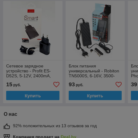
Сетевое зарядное
Блок питания
Бло
устройство - Profit ES-
универсальный - Robiton
уни
D52S, 5-12V, 2400mA,
TN5000S, 6-16V, 3500-
Pho
15W, 1xUSB
5000mA, импульсный
25
15
93
39
руб.
руб.
QC3.0(быстрая зарядка)
3/3
+ Type-C кабель
шт
Купить
Купить
О нас
92% положительных из 13 отзывов за год
Компания продает на
Deal.by