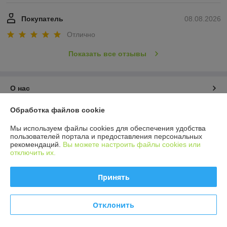
Покупатель
08.08.2026
Отлично
Показать все отзывы
О нас
Обработка файлов cookie
Контакты
Мы используем файлы cookies для обеспечения удобства
Доставка и оплата
пользователей портала и предоставления персональных
рекомендаций.
Вы можете настроить файлы cookies или
отключить их.
График работы
Принять
Полная версия сайта
Отклонить
Политика обработки cookies