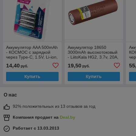
Аккумулятор AAA 500mAh
Аккумулятор 18650
Акк
- КОСМОС с зарядкой
3000mAh высокотоковый
КО
через Type-C, 1.5V, Li-ion,
- LiitoKala HG2, 3.7v, 20A,
чер
750mWh (1 штука)
Li-Ion, плоский +
75
14,40
19,50
55
руб.
руб.
(K
4шт
Купить
Купить
О нас
92% положительных из 13 отзывов за год
Компания продает на
Deal.by
Работает с 13.03.2013