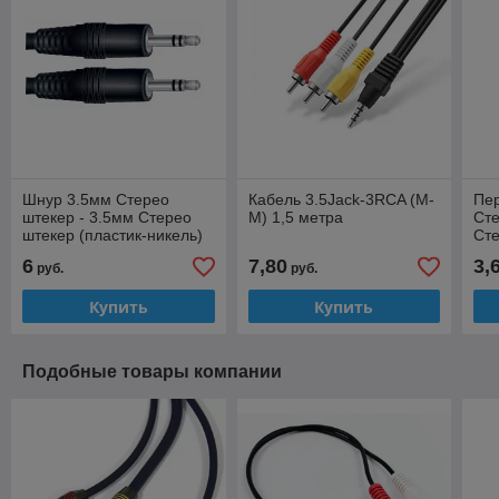
Шнур 3.5мм Стерео
Кабель 3.5Jack-3RCA (M-
Пе
штекер - 3.5мм Стерео
M) 1,5 метра
Сте
штекер (пластик-никель)
Сте
D4мм 3 метра
ник
6
7,80
3,
руб.
руб.
Купить
Купить
Подобные товары компании