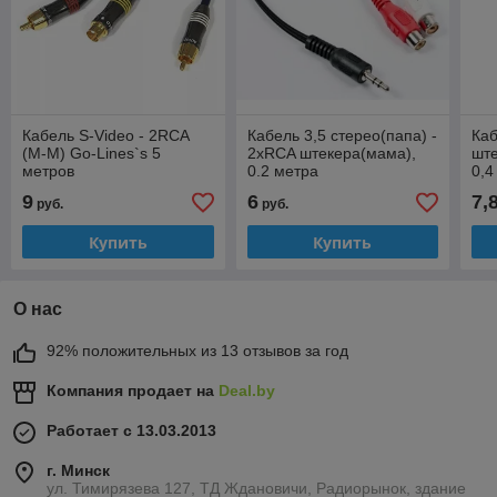
Кабель S-Video - 2RCA
Кабель 3,5 стерео(папа) -
Ка
(M-M) Go-Lines`s 5
2xRCA штекера(мама),
ште
метров
0.2 метра
0,4
9
6
7,
руб.
руб.
Купить
Купить
О нас
92% положительных из 13 отзывов за год
Компания продает на
Deal.by
Работает с 13.03.2013
г. Минск
ул. Тимирязева 127, ТД Ждановичи, Радиорынок, здание