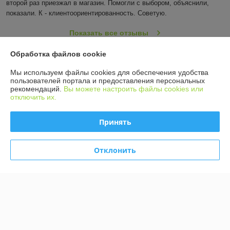
второй раз приезжал в магазин. Помогли с выбором, объяснили, 
показали. К - клиентоориентированность. Советую.
Показать все отзывы
Обработка файлов cookie
О нас
Мы используем файлы cookies для обеспечения удобства
пользователей портала и предоставления персональных
рекомендаций.
Вы можете настроить файлы cookies или
Контакты
отключить их.
Доставка и оплата
Принять
График работы
Отклонить
Полная версия сайта
Политика обработки cookies
Сайт создан на платформе Deal.by