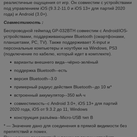
реалистичные ощущения от игр. Он совместим с устройствами
под управлением iOS (9.3.2-11.0 и iOS 13+ для партий 2020
года) и Android (3.0+).
Совместимость :
Беспроводной геймпад GP-032BTH совместим с Android/iOS-
устройствами, поддерживающими Bluetooth (смартфонами,
планшетами, PC, TV). Также поддерживает X-input и
персональные компьютеры и ноутбуки на Windows, PS3
(подключение по кабелю, который идет в комплекте).
варианты внешнего вида--чёрно-зелёный
поддержка Bluetooth--есть
версия Bluetooth--3.0
примерный радиус действия Bluetooth--до 10 м*
встроенный аккумулятор--350 мА·ч
совместимость--с Android 3.0+, iOS 13+ для партий
2020 года, iOS от 9.3.2 до 11, Windows
конструкция разъёма--Micro-USB тип B
* — Значение дано для соединения в прямой видимости без
препятствий и помех.