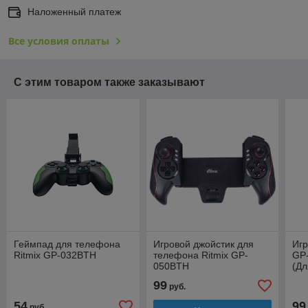
Наложенный платеж
Все условия оплаты
С этим товаром также заказывают
Геймпад для телефона
Игровой джойстик для
Игр
Ritmix GP-032BTH
телефона Ritmix GP-
GP-
050BTH
(Дл
пла
99
руб.
54
99
руб.