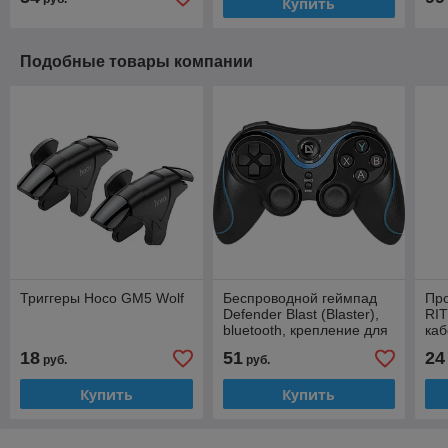
Купить
Подобные товары компании
Триггеры Hoco GM5 Wolf
Беспроводной геймпад
Пр
Defender Blast (Blaster),
RIT
bluetooth, крепление для
каб
телефона, вибрация,
18
51
24
руб.
руб.
android, PC, PS3
Купить
Купить