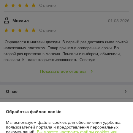
Отлично
Михаил
01.08.2026
Отлично
Обращался в магазин дважды. В первый раз доставка была почтой 
наложенным платежом. Товар пришел в оговоренные сроки. Во 
второй раз приезжал в магазин. Помогли с выбором, объяснили, 
показали. К - клиентоориентированность. Советую.
Показать все отзывы
О нас
Контакты
Обработка файлов cookie
Доставка и оплата
Мы используем файлы cookies для обеспечения удобства
пользователей портала и предоставления персональных
рекомендаций.
Вы можете настроить файлы cookies или