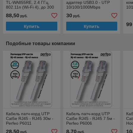
TL-WA855RE, 2.4 ГГц,
адаптер USB3.0 - UTP
ком
802.11n (Wi-Fi 4), до 300
10/100/1000Mbps
101
Мбит/с, 1xRJ45
ско
88,50
30
руб.
руб.
про
99
Купить
Купить
Подобные товары компании
Кабель патч-корд UTP
Кабель патч-корд UTP
Каб
Cat5e RJ45 - RJ45 30м -
Cat5e RJ45 - RJ45 7.5м -
Cat
Perfeo P6011
Perfeo P6006
Ho
28,50
8,70
10
руб.
руб.