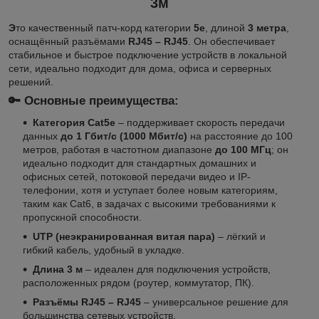
3м
Э
то качественный патч-корд категории
5e
, длиной
3 метра
,
оснащённый разъёмами
RJ45 – RJ45
. Он обеспечивает
стабильное и быстрое подключение устройств в локальной
сети, идеально подходит для дома, офиса и серверных
решений.
🔑 Основные преимущества:
Категория Cat5e
–
поддерживает скорость передачи
данных
до 1 Гбит/с (1000 Мбит/с)
на расстояние до 100
метров, работая в частотном диапазоне
до 100 МГц
; он
идеально подходит для стандартных домашних и
офисных сетей, потоковой передачи видео и IP-
телефонии, хотя и уступает более новым категориям,
таким как Cat6, в задачах с высокими требованиями к
пропускной способности.
UTP (неэкранированная витая пара)
– лёгкий и
гибкий кабель, удобный в укладке.
Длина 3 м
– идеален для подключения устройств,
расположенных рядом (роутер, коммутатор, ПК).
Разъёмы RJ45 – RJ45
– универсальное решение для
большинства сетевых устройств.