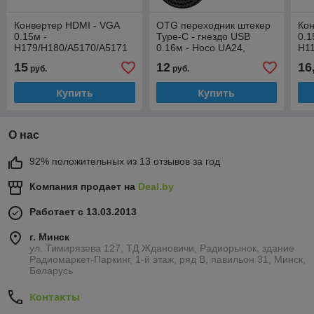
Конвертер HDMI - VGA
OTG переходник штекер
Кон
0.15м -
Type-C - гнездо USB
0.1
H179/H180/A5170/A5171
0.16м - Hoco UA24,
H11
(вход: штекер HDMI,
нейлоновая оплётка
ште
15
12
16
руб.
руб.
выход: гнездо VGA)
гне
Купить
Купить
О нас
92% положительных из 13 отзывов за год
Компания продает на
Deal.by
Работает с 13.03.2013
г. Минск
ул. Тимирязева 127, ТД Ждановичи, Радиорынок, здание
Радиомаркет-Паркинг, 1-й этаж, ряд В, павильон 31, Минск,
Беларусь
Контакты