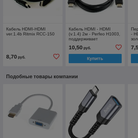
Кабель HDMI-HDMI
Кабель HDMI - HDMI
Пер
ver.1.4b Ritmix RCC-150
(v.1.4) 2м - Perfeo H1003,
- H
поддерживает
зо
разрешение: 4K/30 Гц,
10,50
7,
руб.
2K/75 Гц, Full HD/144 Гц
8,70
руб.
Купить
Подобные товары компании