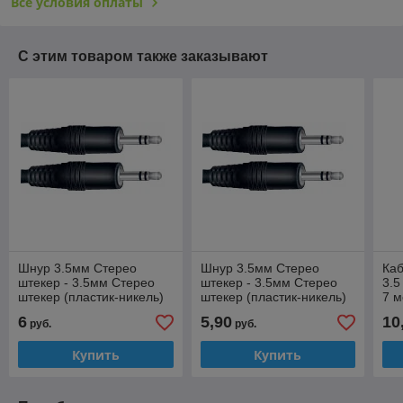
Все условия оплаты
С этим товаром также заказывают
Шнур 3.5мм Стерео
Шнур 3.5мм Стерео
Ка
штекер - 3.5мм Стерео
штекер - 3.5мм Стерео
3.5
штекер (пластик-никель)
штекер (пластик-никель)
7 м
D4мм 3 метра
D4мм 1 метр
6
5,90
10
руб.
руб.
Купить
Купить