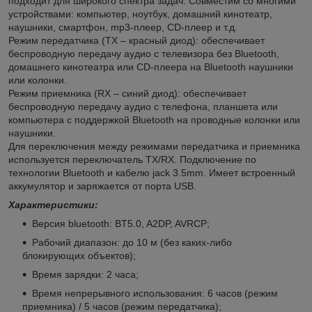
подходит для широкого спектра задач. Совместим со многими
устройствами: компьютер, ноутбук, домашний кинотеатр,
наушники, смартфон, mp3-плеер, CD-плеер и т.д.
Режим передатчика (TX – красный диод): обеспечивает
беспроводную передачу аудио с телевизора без Bluetooth,
домашнего кинотеатра или CD-плеера на Bluetooth наушники
или колонки.
Режим приемника (RX – синий диод): обеспечивает
беспроводную передачу аудио с телефона, планшета или
компьютера с поддержкой Bluetooth на проводные колонки или
наушники.
Для переключения между режимами передатчика и приемника
используется переключатель TX/RX. Подключение по
технологии Bluetooth и кабелю jack 3.5mm. Имеет встроенный
аккумулятор и заряжается от порта USB.
Характеристики:
Версия bluetooth: BT5.0, A2DP, AVRCP;
Рабочий диапазон: до 10 м (без каких-либо
блокирующих объектов);
Время зарядки: 2 часа;
Время непрерывного использования: 6 часов (режим
приемника) / 5 часов (режим передатчика);