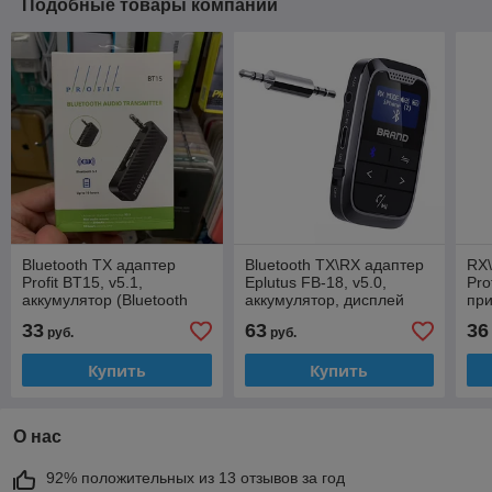
Подобные товары компании
Bluetooth TX адаптер
Bluetooth TX\RX адаптер
RX\
Profit BT15, v5.1,
Eplutus FB-18, v5.0,
Pro
аккумулятор (Bluetooth
аккумулятор, дисплей
при
Transmitter\Блютуз
(Блютуз
акк
33
63
36
руб.
руб.
передатчик для
приёмник\передатчик)
телевизора)
Купить
Купить
О нас
92% положительных из 13 отзывов за год