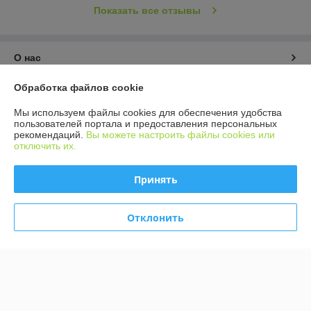
Показать все отзывы
О нас
Обработка файлов cookie
Контакты
Мы используем файлы cookies для обеспечения удобства
Доставка и оплата
пользователей портала и предоставления персональных
рекомендаций.
Вы можете настроить файлы cookies или
отключить их.
График работы
Принять
Полная версия сайта
Отклонить
Политика обработки cookies
Сайт создан на платформе Deal.by
Информация для покупателя