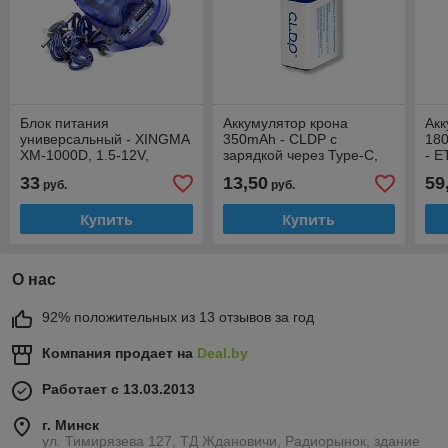
Блок питания
Аккумулятор крона
Акк
универсальный - XINGMA
350mAh - CLDP с
18
XM-1000D, 1.5-12V,
зарядкой через Type-C,
- E
1000mA,
9V, Li-Ion
7.4
33
13,50
59
руб.
руб.
1.5/3/4.5/6/7.5/9/12V, 6
штекеров
Купить
Купить
О нас
92% положительных из 13 отзывов за год
Компания продает на
Deal.by
Работает с 13.03.2013
г. Минск
ул. Тимирязева 127, ТД Ждановичи, Радиорынок, здание