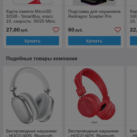
Карта памяти MicroSD
Подставка для наушников
Кар
32GB - SmartBuy, класс
Redragon Scepter Pro
16G
10, скорость: 30/20 Mb/s
10,
ад
27,60
60
22
руб.
руб.
Купить
Купить
Подобные товары компании
Беспроводные наушники
Беспроводные наушники
Бе
- HOCO W35, Bluetooth
- HOCO W25, Bluetooth
- H