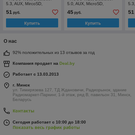
5.3, AUX, MircoSD,
5.0, AUX, MicroSD,
5.3
микрофон, 400mAh (40
микрофон, 300mAh (12
ми
51
45
51
руб.
руб.
часов), серебристые
часов), красные
час
Купить
Купить
О нас
92% положительных из 13 отзывов за год
Компания продает на
Deal.by
Работает с 13.03.2013
г. Минск
ул. Тимирязева 127, ТД Ждановичи, Радиорынок, здание
Радиомаркет-Паркинг, 1-й этаж, ряд В, павильон 31, Минск,
Беларусь
Контакты
Сегодня работает с 10:00 до 18:00
Показать весь график работы