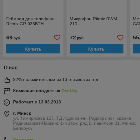
Геймпад для телефона
Микрофон Ritmix RWM-
Ме
Ritmix GP-035BTH
210
CA
69
72
55
руб.
руб.
Купить
Купить
О нас
92% положительных из 13 отзывов за год
Компания продает на
Deal.by
Работает с 13.03.2013
г. Минск
ул. Тимирязева 127, ТД Ждановичи, Радиорынок, здание
Радиомаркет-Паркинг, 1-й этаж, ряд В, павильон 31, Минск,
Беларусь
Контакты