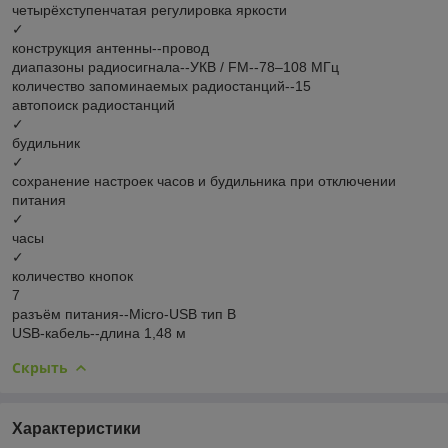
четырёхступенчатая регулировка яркости
✓
конструкция антенны--провод
диапазоны радиосигнала--УКВ / FM--78–108 МГц
количество запоминаемых радиостанций--15
автопоиск радиостанций
✓
будильник
✓
сохранение настроек часов и будильника при отключении
питания
✓
часы
✓
количество кнопок
7
разъём питания--Micro-USB тип B
USB-кабель--длина 1,48 м
Скрыть
Характеристики