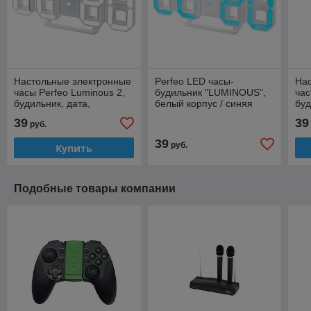
Настольные электронные
Perfeo LED часы-
На
часы Perfeo Luminous 2,
будильник "LUMINOUS",
час
будильник, дата,
белый корпус / синяя
буд
температура, питание:
подсветка PF-663
тем
39
39
руб.
USB кабель
US
39
руб.
Купить
Подобные товары компании