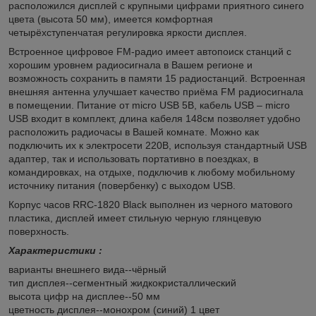
расположился дисплей с крупными цифрами приятного синего
цвета (высота 50 мм), имеется комфортная
четырёхступенчатая регулировка яркости дисплея.
Встроенное цифровое FM-радио имеет автопоиск станций с
хорошим уровнем радиосигнала в Вашем регионе и
возможность сохранить в памяти 15 радиостанций. Встроенная
внешняя антенна улучшает качество приёма FM радиосигнала
в помещении. Питание от micro USB 5В, кабель USB – micro
USB входит в комплект, длина кабеля 148см позволяет удобно
расположить радиочасы в Вашей комнате. Можно как
подключить их к электросети 220В, используя стандартный USB
адаптер, так и использовать портативно в поездках, в
командировках, на отдыхе, подключив к любому мобильному
источнику питания (повербенку) с выходом USB.
Корпус часов RRC-1820 Black выполнен из черного матового
пластика, дисплей имеет стильную черную глянцевую
поверхность.
Характеристики :
варианты внешнего вида--чёрный
тип дисплея--сегментный жидкокристаллический
высота цифр на дисплее--50 мм
цветность дисплея--монохром (синий) 1 цвет