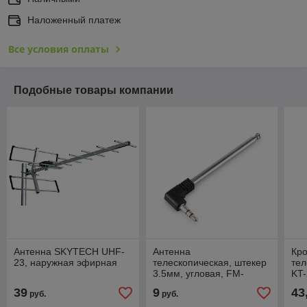
Наложенный платеж
Все условия оплаты
Подобные товары компании
Антенна SKYTECH UHF-
Антенна
Кр
23, наружная эфирная
телескопическая, штекер
те
3.5мм, угловая, FM-
KT-
диапазона для радио,
на
39
9
43
руб.
руб.
колонок, телефонов,
планшетов