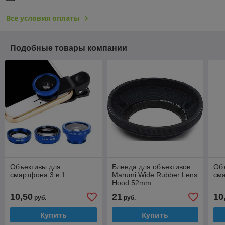
Все условия оплаты
Подобные товары компании
Объективы для
Бленда для объективов
Об
смартфона 3 в 1
Marumi Wide Rubber Lens
сма
Hood 52mm
10,50
21
10
руб.
руб.
Купить
Купить