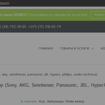
Deal.by
ставки DENDY!
Популярность никуда не исчезла!
Купит
 (29) 752-29-05
+375 (17) 310-62-74
ГЛАВНАЯ
ТОВАРЫ И УСЛУГИ
НО
, sennheiser, panasonic, jbl, hyperx, philips, audio-technica)
Sony, AKG, Sennheiser, Panasonic, JBL, Hyper
В наличии
Код:
Амбушюры 90мм велюр