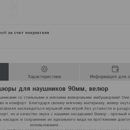
дней
за счет покупателя
Характеристики
Информация для з
юры для наушников 90мм, велюр
шниками со стильными и мягкими велюровыми амбушюрами! Они 
во и комфорт. Благодаря своему мягкому материалу, велюр окут
позволяя наслаждаться музыкой или игрой без усталости и раздр
форт, но и качество звука с нашими насадками! Велюр - прочный 
 насадок и сохранение их идеального вида на протяжении долго
использования.