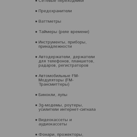
Сетевые переходники
Предохранители
Ваттметры
Таймеры (реле времени)
Инструменты, приборы,
принадлежности
Автодержатели, держатели
для телефонов, планшетов,
радаров, регистраторов
Автомобильные FM-
Модуляторы (FM-
Трансмиттеры)
Бинокли, лупы
3g-модемы, роутеры,
усилители интернет-сигнала
Видеокассеты и
аудиокассеты
Фонари, прожекторы,