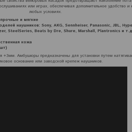
ые свойства велюровых насадок предотвращают накопление пота 
ослушиваниях или играх, обеспечивая дополнительное удобство и
любых условиях.
 прочные и мягкие
делей наушников: Sony, AKG, Sennheiser, Panasonic, JBL, Hype
zer, SteelSeries, Beats by Dre, Shure, Marshall, Plantronics и т.д
сственная кожа
2шт)
я +3мм. Амбушюры предназначены для установки путем натягива
иковое основание или заводской крепеж наушников.