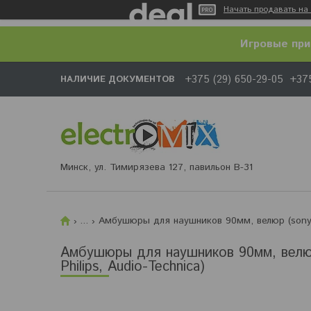
Начать продавать на 
Игровые при
+375 (29) 650-29-05
+375
НАЛИЧИЕ ДОКУМЕНТОВ
Минск, ул. Тимирязева 127, павильон В-31
...
Амбушюры для наушников 90мм, велюр (sony, akg
Амбушюры для наушников 90мм, велюр (
Philips, Audio-Technica)