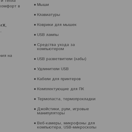
и тепла
Мыши
 комфорт в
Клавиатуры
Коврики для мышек
rX,
.
USB лампы
Средства ухода за
компьютером
ния на
USB разветвители (хабы)
Удлинители USB
Кабели для принтеров
Комплектующие для ПК
Термопаста, термопрокладки
Джойстики, рули, игровые
манипуляторы
Веб-камеры, микрофоны для
компьютера, USB-микроскопы