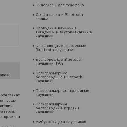
Эндоскопы для телефона
Селфи палки и Bluetooth
кнопки
Проводные наушники
вкладыши и внутриканальные
наушники
Беспроводные спортивные
Bluetooth наушники
Беспроводные Bluetooth
наушники TWS
Полноразмерные
аказа
беспроводные Bluetooth
наушники
Полноразмерные проводные
наушники
обеспечат
ает ваши
Полноразмерные
ажения.
беспроводные игровые
материал,
наушники
го времени
Амбушюры для наушников