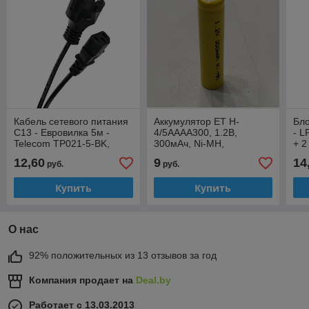
Кабель сетевого питания
Аккумулятор ET H-
Бло
С13 - Евровилка 5м -
4/5AAAA300, 1.2В,
- L
Telecom TP021-5-BK,
300мАч, Ni-MH,
+ 2
3x0.5, 6A (компьютер -
8.6x42.0мм
3.5
12,60
9
14
руб.
руб.
розетка 220V)
Купить
Купить
О нас
92% положительных из 13 отзывов за год
Компания продает на
Deal.by
Работает с 13.03.2013