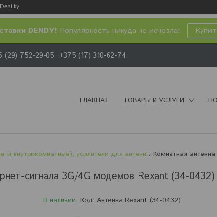
Deal.by
ставки DENDY!
Популярность никуда не исчезла!
Купит
 (29) 752-29-05
+375 (17) 310-62-74
ГЛАВНАЯ
ТОВАРЫ И УСЛУГИ
НО
е и внутрикомнатные), усилители для антенн
рнет-сигнала 3G/4G модемов Rexant (34-0432)
В наличии
Код:
Антенна Rexant (34-0432)