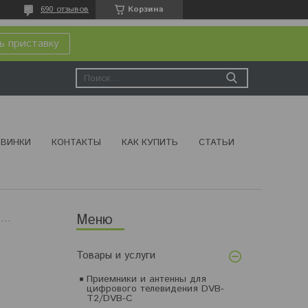
690 отзывов
Корзина
ь приставку
ВИНКИ
КОНТАКТЫ
КАК КУПИТЬ
СТАТЬИ
Комнатная антенна для усиления интернет-сигнала 3g/4g модемов rexant (34-0432)
Товары и услуги
Приемники и антенны для
цифрового телевидения DVB-
T2/DVB-C