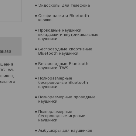
Эндоскопы для телефона
Селфи палки и Bluetooth
кнопки
Проводные наушники
вкладыши и внутриканальные
наушники
Беспроводные спортивные
аказа
Bluetooth наушники
Беспроводные Bluetooth
ышения
наушники TWS
3G, Wi-
дников,
Полноразмерные
ельного
беспроводные Bluetooth
наушники
Полноразмерные проводные
наушники
Полноразмерные
беспроводные игровые
наушники
Амбушюры для наушников