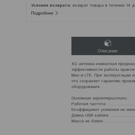
возврат товара в течение 14 
Подробнее
Описание
4G антенна комнатная предна
эффективности работы практич
Max и LTE. При эксплуатации 
что сохраняет гарантию произ
оборудования.
Основные характеристики:
Рабочая частота: ........................
Коэффициент усиления не менее: .
Длина USB кабеля: ......................
Масса не более: ..........................