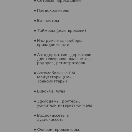
Сетевые переходники
Предохранители
Ваттметры
Таймеры (реле времени)
Инструменты, приборы,
принадлежности
Автодержатели, держатели
для телефонов, планшетов,
радаров, регистраторов
Автомобильные FM-
Модуляторы (FM-
Трансмиттеры)
Бинокли, лупы
3g-модемы, роутеры,
усилители интернет-сигнала
Видеокассеты и
аудиокассеты
Фонари, прожекторы,