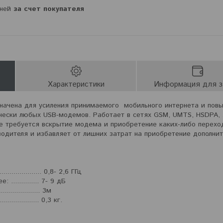
дней
за счет покупателя
Характеристики
Информация для з
значена для усиления принимаемого мобильного интернета и пов
ески любых USB-модемов. Работает в сетях GSM, UMTS, HSDPA, 
не требуется вскрытие модема и приобретение каких-либо перехо
водителя и избавляет от лишних затрат на приобретение дополнит
................... 0,8- 2,6 ГГц
............. 7- 9 дБ
.................. 3м
.................. 0,3 кг.