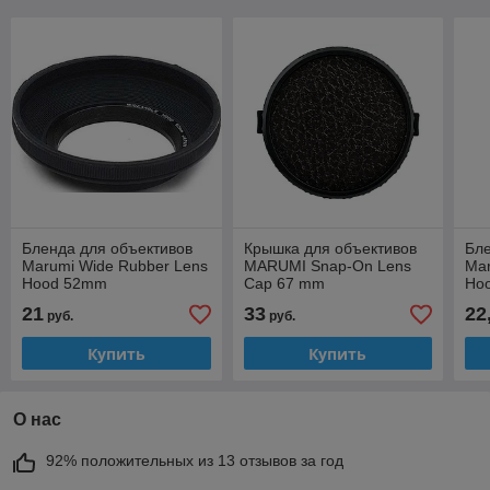
Бленда для объективов
Крышка для объективов
Бле
Marumi Wide Rubber Lens
MARUMI Snap-On Lens
Mar
Hood 52mm
Cap 67 mm
Ho
21
33
22
руб.
руб.
Купить
Купить
О нас
92% положительных из 13 отзывов за год