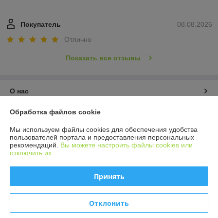
Покупатель
08.08.2026
Отлично
Показать все отзывы
О нас
Обработка файлов cookie
Контакты
Мы используем файлы cookies для обеспечения удобства
Доставка и оплата
пользователей портала и предоставления персональных
рекомендаций.
Вы можете настроить файлы cookies или
отключить их.
График работы
Принять
Полная версия сайта
Отклонить
Политика обработки cookies