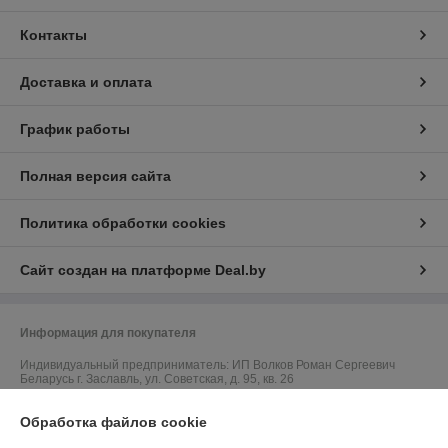
Контакты
Доставка и оплата
График работы
Полная версия сайта
Политика обработки cookies
Сайт создан на платформе Deal.by
Информация для покупателя
Индивидуальный предприниматель:
ИП Волков Роман Сергеевич
Беларусь г. Заславль, ул. Советская, д. 95, кв. 26
Регистрационный номер ЕГР: 101376479
Обработка файлов cookie
УНП: 101376479