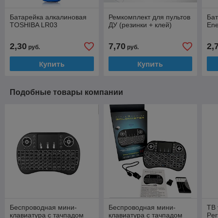
Батарейка алкалиновая
Ремкомплект для пультов
Бат
TOSHIBA LR03
ДУ (резинки + клей)
Ene
2,30
7,70
2,
руб.
руб.
Купить
Купить
Подобные товары компании
Беспроводная мини-
Беспроводная мини-
ТВ 
клавиатура с тачпадом
клавиатура с тачпадом
Per