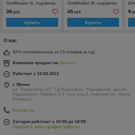
GoldMaster I8, подсветка,
GoldMaster I8, подсветка,
Ште
русская и английская
русская и английская
3м
36
45
9
руб.
руб.
р
клавиатура, питание ААА
клавиатура
Купить
Купить
О нас
92% положительных из 13 отзывов за год
Компания продает на
Deal.by
Работает с 13.03.2013
г. Минск
ул. Тимирязева 127, ТД Ждановичи, Радиорынок, здание
Радиомаркет-Паркинг, 1-й этаж, ряд В, павильон 31, Минск,
Беларусь
Контакты
Сегодня работает с 10:00 до 18:00
Показать весь график работы