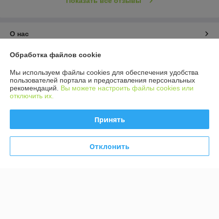
Показать все отзывы
О нас
Обработка файлов cookie
Контакты
Мы используем файлы cookies для обеспечения удобства
Доставка и оплата
пользователей портала и предоставления персональных
рекомендаций.
Вы можете настроить файлы cookies или
отключить их.
График работы
Принять
Полная версия сайта
Отклонить
Политика обработки cookies
Сайт создан на платформе Deal.by
Информация для покупателя
Индивидуальный предприниматель:
ИП Волков Роман Сергеевич