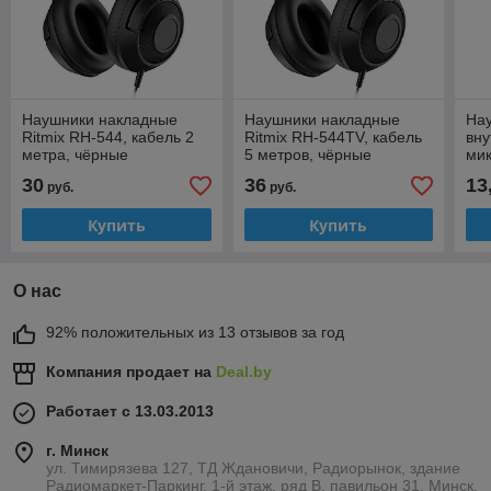
Наушники накладные
Наушники накладные
На
Ritmix RH-544, кабель 2
Ritmix RH-544TV, кабель
вну
метра, чёрные
5 метров, чёрные
ми
Pro
30
36
13
руб.
руб.
чер
Купить
Купить
О нас
92% положительных из 13 отзывов за год
Компания продает на
Deal.by
Работает с 13.03.2013
г. Минск
ул. Тимирязева 127, ТД Ждановичи, Радиорынок, здание
Радиомаркет-Паркинг, 1-й этаж, ряд В, павильон 31, Минск,