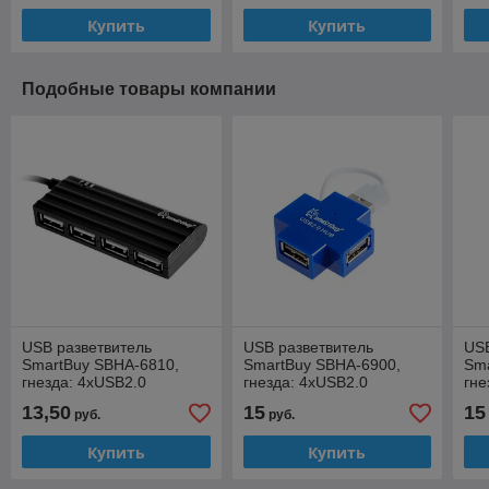
Купить
Купить
Подобные товары компании
USB разветвитель
USB разветвитель
USB
SmartBuy SBHA-6810,
SmartBuy SBHA-6900,
Sma
гнезда: 4xUSB2.0
гнезда: 4xUSB2.0
гне
13,50
15
15
руб.
руб.
Купить
Купить