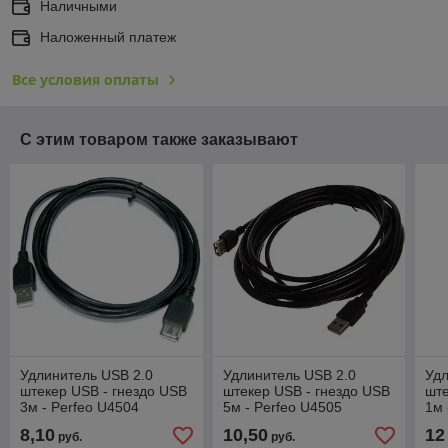
Наличными
Наложенный платеж
Все условия оплаты
С этим товаром также заказывают
Удлинитель USB 2.0
Удлинитель USB 2.0
Удл
штекер USB - гнездо USB
штекер USB - гнездо USB
ште
3м - Perfeo U4504
5м - Perfeo U4505
1м 
8,10
10,50
12
руб.
руб.