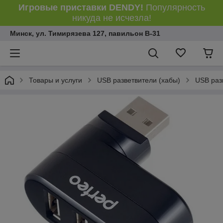
Игровые приставки DENDY!
Популярность
никуда не исчезла!
Минск, ул. Тимирязева 127, павильон В-31
Товары и услуги
USB разветвители (хабы)
USB раз