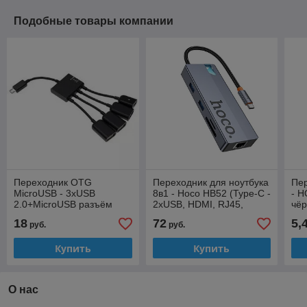
Подобные товары компании
Переходник OTG
Переходник для ноутбука
Пер
MicroUSB - 3xUSB
8в1 - Hoco HB52 (Type-C -
- 
2.0+MicroUSB разъём
2xUSB, HDMI, RJ45,
чё
(для зарядки)
2xType-C, SD, MicroSD)
18
72
5,
руб.
руб.
Купить
Купить
О нас