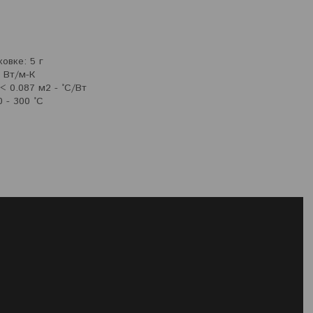
овке: 5 г
 Вт/м-К
< 0.087 м2 - °С/Вт
 - 300 °С