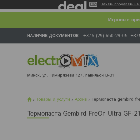
Начать продавать на 
Игровые при
+375 (29) 650-29-05
+375
НАЛИЧИЕ ДОКУМЕНТОВ
Минск, ул. Тимирязева 127, павильон В-31
Товары и услуги
Архив
Термопаста gembird fre
Термопаста Gembird FreOn Ultra GF-21