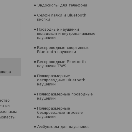
Эндоскопы для телефона
Селфи палки и Bluetooth
кнопки
Проводные наушники
вкладыши и внутриканальные
наушники
Беспроводные спортивные
Bluetooth наушники
Беспроводные Bluetooth
наушники TWS
аказа
Полноразмерные
беспроводные Bluetooth
наушники
Полноразмерные проводные
наушники
ество
ен из
Полноразмерные
езопасна.
беспроводные игровые
наушники
рмопасты
Амбушюры для наушников