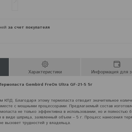
дней
за счет покупателя
Характеристики
Информация для з
Термопаста Gembird FreOn Ultra GF-21-5 5г
м КПД. Благодаря этому термопаста отводит значительное колич
 вместе с мощными процессорами. Предлагаемый состав изготовл
мопаста не только эффективна в использовании, но и полностью б
 в виде шприца, заявленный объем – 5 г. Процесс нанесения те
не вызовет трудностей у владельца.