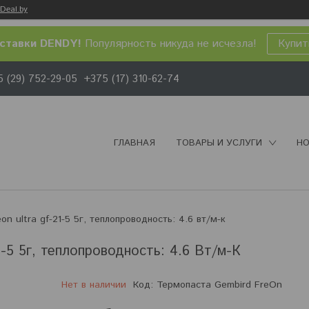
Deal.by
ставки DENDY!
Популярность никуда не исчезла!
Купит
 (29) 752-29-05
+375 (17) 310-62-74
ГЛАВНАЯ
ТОВАРЫ И УСЛУГИ
НО
on ultra gf-21-5 5г, теплопроводность: 4.6 вт/м-к
-5 5г, теплопроводность: 4.6 Вт/м-К
Нет в наличии
Код:
Термопаста Gembird FreOn