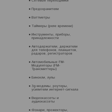
Сетевые переходники
Предохранители
Ваттметры
Таймеры (реле времени)
Инструменты, приборы,
принадлежности
Автодержатели, держатели
для телефонов, планшетов,
радаров, регистраторов
Автомобильные FM-
Модуляторы (FM-
Трансмиттеры)
Бинокли, лупы
3g-модемы, роутеры,
усилители интернет-сигнала
Видеокассеты и
аудиокассеты
Фонари, прожекторы,