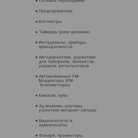
Сетевые переходники
Предохранители
Ваттметры
Таймеры (реле времени)
Инструменты, приборы,
принадлежности
Автодержатели, держатели
для телефонов, планшетов,
радаров, регистраторов
Автомобильные FM-
Модуляторы (FM-
Трансмиттеры)
Бинокли, лупы
3g-модемы, роутеры,
усилители интернет-сигнала
Видеокассеты и
аудиокассеты
Фонари, прожекторы,