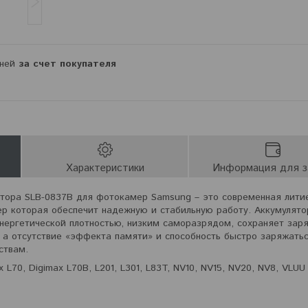
дней
за счет покупателя
Характеристики
Информация для з
ятора SLB-0837B для фотокамер Samsung – это современная лити
р которая обеспечит надежную и стабильную работу. Аккумулят
нергетической плотностью‚ низким саморазрядом, сохраняет зар
, а отсутствие «эффекта памяти» и способность быстро заряжать
ствам.
L70, Digimax L70B, L201, L301, L83T, NV10, NV15, NV20, NV8, VLUU