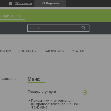
690 отзывов
Корзина
ь приставку
ВИНКИ
КОНТАКТЫ
КАК КУПИТЬ
СТАТЬИ
Аккумулятор samsung slb 0837 (b) (аналог)
Товары и услуги
Приемники и антенны для
цифрового телевидения DVB-
T2/DVB-C