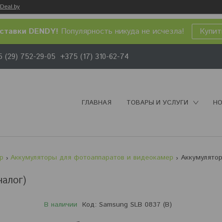
Deal.by
ставки DENDY!
Популярность никуда не исчезла!
Купит
 (29) 752-29-05
+375 (17) 310-62-74
ГЛАВНАЯ
ТОВАРЫ И УСЛУГИ
НО
р
Аккумуляторы для фотоаппаратов и видеокамер
налог)
В наличии
Код:
Samsung SLB 0837 (B)