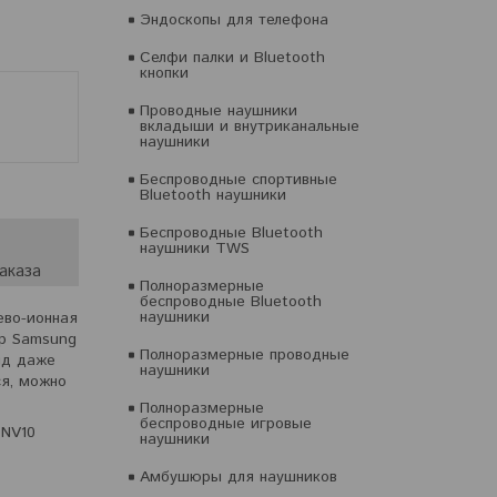
Эндоскопы для телефона
Селфи палки и Bluetooth
кнопки
Проводные наушники
вкладыши и внутриканальные
наушники
Беспроводные спортивные
Bluetooth наушники
Беспроводные Bluetooth
наушники TWS
аказа
Полноразмерные
беспроводные Bluetooth
наушники
ево-ионная
ор Samsung
Полноразмерные проводные
яд даже
наушники
ся‚ можно
Полноразмерные
беспроводные игровые
 NV10
наушники
Амбушюры для наушников