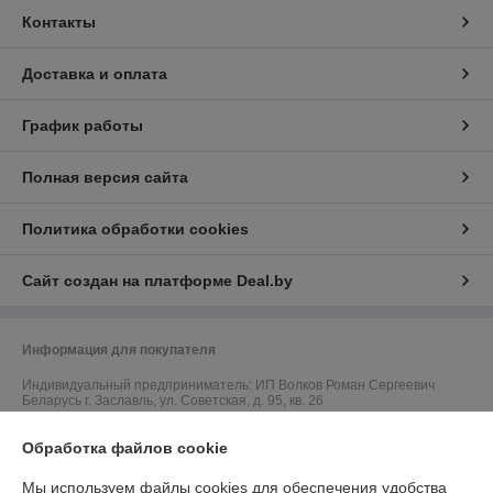
Контакты
Доставка и оплата
График работы
Полная версия сайта
Политика обработки cookies
Сайт создан на платформе Deal.by
Информация для покупателя
Индивидуальный предприниматель:
ИП Волков Роман Сергеевич
Беларусь г. Заславль, ул. Советская, д. 95, кв. 26
Регистрационный номер ЕГР: 101376479
Обработка файлов cookie
УНП: 101376479
Мы используем файлы cookies для обеспечения удобства