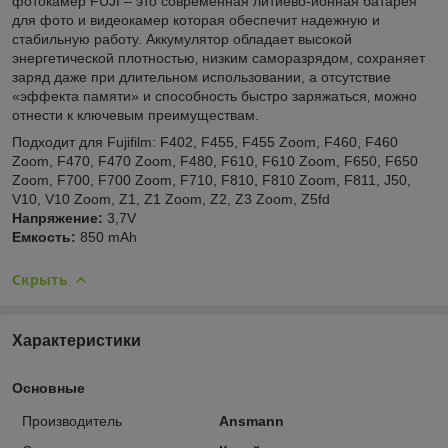
фотокамер FUJI – это современная литиево-ионная батарея
для фото и видеокамер которая обеспечит надежную и
стабильную работу. Аккумулятор обладает высокой
энергетической плотностью‚ низким саморазрядом, сохраняет
заряд даже при длительном использовании, а отсутствие
«эффекта памяти» и способность быстро заряжаться‚ можно
отнести к ключевым преимуществам.
Подходит для Fujifilm: F402, F455, F455 Zoom, F460, F460
Zoom, F470, F470 Zoom, F480, F610, F610 Zoom, F650, F650
Zoom, F700, F700 Zoom, F710, F810, F810 Zoom, F811, J50,
V10, V10 Zoom, Z1, Z1 Zoom, Z2, Z3 Zoom, Z5fd
Напряжение:
3,7V
Емкость:
850 mAh
Скрыть
Характеристики
Основные
Производитель
Ansmann