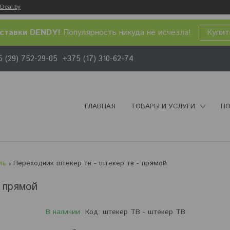
Deal.by
ставки DENDY!
Популярность никуда не исчезла!
Купит
 (29) 752-29-05
+375 (17) 310-62-74
ГЛАВНАЯ
ТОВАРЫ И УСЛУГИ
НО
ль
Переходник штекер тв - штекер тв - прямой
 прямой
В наличии
Код:
штекер ТВ - штекер ТВ