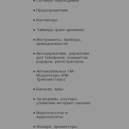
Сетевые переходники
Предохранители
Ваттметры
Таймеры (реле времени)
Инструменты, приборы,
принадлежности
Автодержатели, держатели
для телефонов, планшетов,
радаров, регистраторов
Автомобильные FM-
Модуляторы (FM-
Трансмиттеры)
Бинокли, лупы
3g-модемы, роутеры,
усилители интернет-сигнала
Видеокассеты и
аудиокассеты
Фонари, прожекторы,