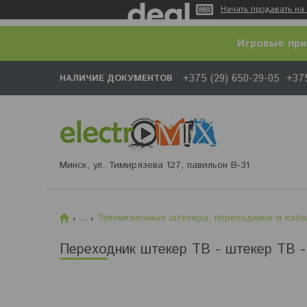
Начать продавать на 
Игровые при
+375 (29) 650-29-05
+375
НАЛИЧИЕ ДОКУМЕНТОВ
Минск, ул. Тимирязева 127, павильон В-31
...
Телевизионные штекера, переходники и кабе
Переходник штекер ТВ - штекер ТВ -