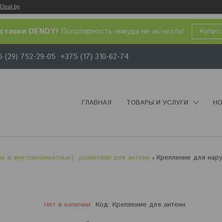
Deal.by
ставки DENDY!
Популярность никуда не исчезла!
Купит
 (29) 752-29-05
+375 (17) 310-62-74
ГЛАВНАЯ
ТОВАРЫ И УСЛУГИ
НО
е и внутрикомнатные), усилители для антенн
Нет в наличии
Код:
Крепление для антенн