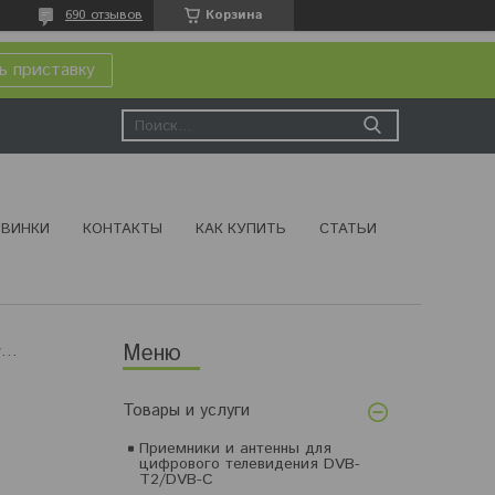
690 отзывов
Корзина
ь приставку
ВИНКИ
КОНТАКТЫ
КАК КУПИТЬ
СТАТЬИ
Крепление для наружных антенн
Товары и услуги
Приемники и антенны для
цифрового телевидения DVB-
T2/DVB-C