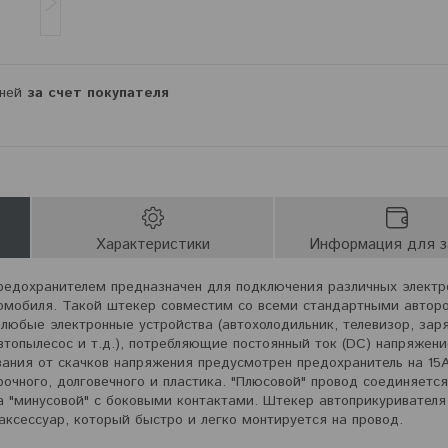
дней
за счет покупателя
Характеристики
Информация для з
редохранителем предназначен для подключения различных электр
томобиля. Такой штекер совместим со всеми стандартными автор
юбые электронные устройства (автохолодильник, телевизор, зар
втопылесос и т.д.), потребляющие постоянный ток (DC) напряжен
ания от скачков напряжения предусмотрен предохранитель на 15А
очного, долговечного и пластика. "Плюсовой" провод соединяется
 "минусовой" с боковыми контактами. Штекер автоприкуривателя
ксессуар, который быстро и легко монтируется на провод.