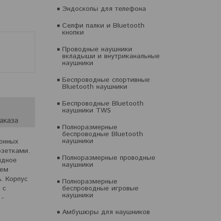
Эндоскопы для телефона
Селфи палки и Bluetooth
кнопки
Проводные наушники
вкладыши и внутриканальные
наушники
Беспроводные спортивные
Bluetooth наушники
Беспроводные Bluetooth
наушники TWS
аказа
Полноразмерные
беспроводные Bluetooth
наушники
онных
озетками.
Полноразмерные проводные
ядное
наушники
ием
. Корпус
Полноразмерные
беспроводные игровые
 с
наушники
 -
Амбушюры для наушников