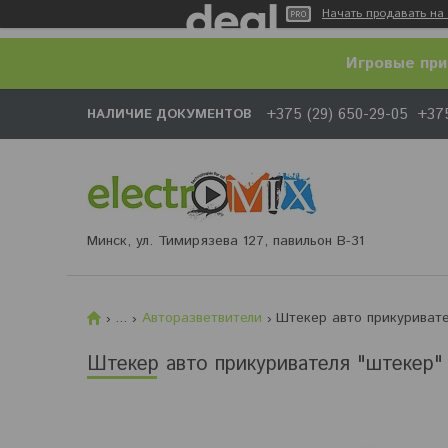
Начать продавать на 
Игровые при
+375 (29) 650-29-05
+375
НАЛИЧИЕ ДОКУМЕНТОВ
Минск, ул. Тимирязева 127, павильон В-31
...
Авторазветвители
Штекер авто прикуривате
Штекер авто прикуривателя "штекер" 