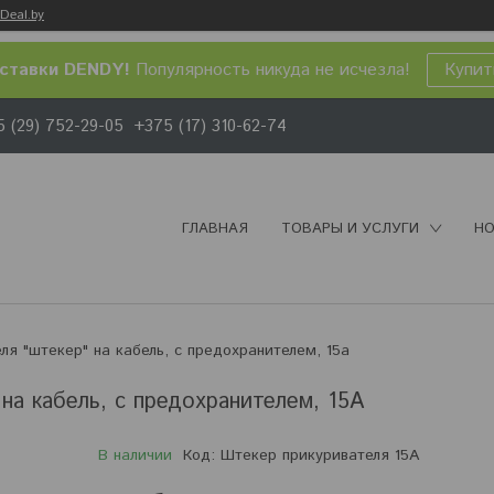
Deal.by
ставки DENDY!
Популярность никуда не исчезла!
Купит
 (29) 752-29-05
+375 (17) 310-62-74
ГЛАВНАЯ
ТОВАРЫ И УСЛУГИ
НО
ля "штекер" на кабель, с предохранителем, 15a
на кабель, с предохранителем, 15A
В наличии
Код:
Штекер прикуривателя 15A