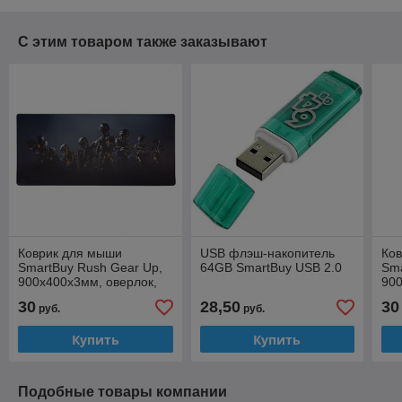
С этим товаром также заказывают
Коврик для мыши
USB флэш-накопитель
Ко
SmartBuy Rush Gear Up,
64GB SmartBuy USB 2.0
Sma
900x400x3мм, оверлок,
900
ткань, черный
тка
30
28,50
30
руб.
руб.
Купить
Купить
Подобные товары компании