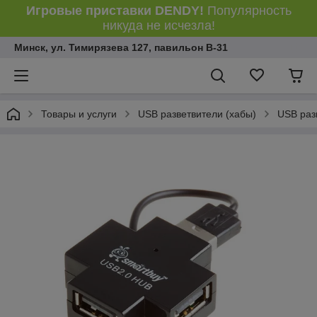
Игровые приставки DENDY!
Популярность
никуда не исчезла!
Минск, ул. Тимирязева 127, павильон В-31
Товары и услуги
USB разветвители (хабы)
USB раз