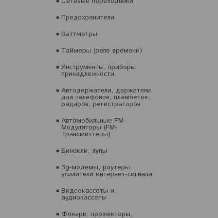
Сетевые переходники
Предохранители
Ваттметры
Таймеры (реле времени)
Инструменты, приборы,
принадлежности
Автодержатели, держатели
для телефонов, планшетов,
радаров, регистраторов
Автомобильные FM-
Модуляторы (FM-
Трансмиттеры)
Бинокли, лупы
3g-модемы, роутеры,
усилители интернет-сигнала
Видеокассеты и
аудиокассеты
Фонари, прожекторы,