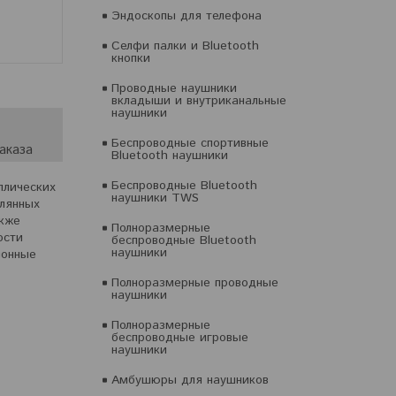
Эндоскопы для телефона
Селфи палки и Bluetooth
кнопки
Проводные наушники
вкладыши и внутриканальные
наушники
Беспроводные спортивные
аказа
Bluetooth наушники
Беспроводные Bluetooth
ллических
наушники TWS
клянных
акже
Полноразмерные
ости
беспроводные Bluetooth
наушники
ионные
Полноразмерные проводные
наушники
Полноразмерные
беспроводные игровые
наушники
Амбушюры для наушников