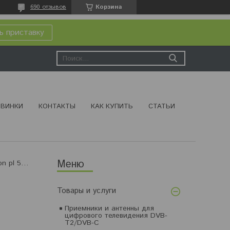
690 отзывов
Корзина
ь приставку
ВИНКИ
КОНТАКТЫ
КАК КУПИТЬ
СТАТЬИ
Поляризационнный фильтр vitacon pl 52 mm
Товары и услуги
Приемники и антенны для
цифрового телевидения DVB-
T2/DVB-C