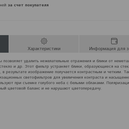
дней
за счет покупателя
Характеристики
Информация для з
 позволяет удалить нежелательные отражения и блики от немета
 стекло и др. Этот фильтр устраняет блики, образующиеся на сте
, в результате изображение получается контрастным и четким. Т
изационных светофильтров для увеличения контраста и насыщенн
ользуют при съемке голубого неба с белыми облаками. Поляризац
ый цветовой баланс и не нарушают цветопередачу.