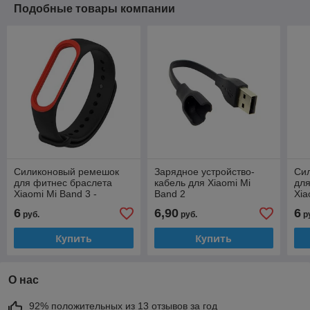
Подобные товары компании
Силиконовый ремешок
Зарядное устройство-
Си
для фитнес браслета
кабель для Xiaomi Mi
для
Xiaomi Mi Band 3 -
Band 2
Xia
чёрный с красной
6
6,90
6
руб.
руб.
р
окантовкой
Купить
Купить
О нас
92% положительных из 13 отзывов за год