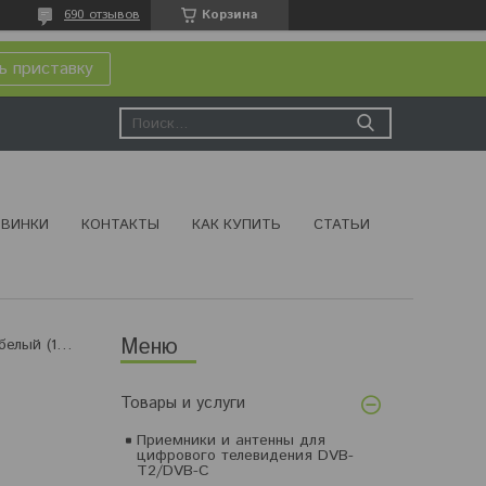
690 отзывов
Корзина
ь приставку
ВИНКИ
КОНТАКТЫ
КАК КУПИТЬ
СТАТЬИ
Конверты под cd/dvd (бумажный с прозрачным окном), белый (10 штук)
Товары и услуги
Приемники и антенны для
цифрового телевидения DVB-
T2/DVB-C