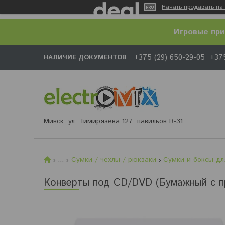
Начать продавать на 
Игровые при
+375 (29) 650-29-05
+375
НАЛИЧИЕ ДОКУМЕНТОВ
Минск, ул. Тимирязева 127, павильон В-31
...
Сумки / чехлы / рюкзаки
Сумки и боксы дл
Конверты под CD/DVD (Бумажный с пр