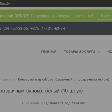
Deal.by
ставки DENDY!
Популярность никуда не исчезла!
Купит
 (29) 752-29-05
+375 (17) 310-62-74
ГЛАВНАЯ
ТОВАРЫ И УСЛУГИ
НО
я дисков
озрачным окном), белый (10 штук)
В наличии
Код:
Конверт под CD/DVD