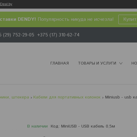
Deal.by
ставки DENDY!
Популярность никуда не исчезла!
Купит
 (29) 752-29-05
+375 (17) 310-62-74
ГЛАВНАЯ
ТОВАРЫ И УСЛУГИ
НО
ники, штекера
Кабели для портативных колонок
В наличии
Код:
MiniUSB - USB кабель 0,5м