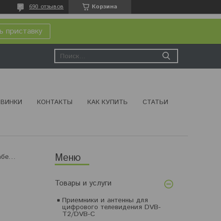
690 отзывов
Корзина
ь приставку
ВИНКИ
КОНТАКТЫ
КАК КУПИТЬ
СТАТЬИ
Miniusb - usb кабель 0,5 метра
Товары и услуги
Приемники и антенны для
цифрового телевидения DVB-
T2/DVB-C