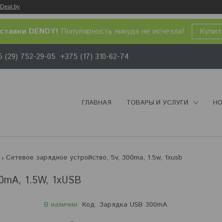
Deal.by
ставки DENDY!
Популярность никуда не исчезла!
Купит
 (29) 752-29-05
+375 (17) 310-62-74
ГЛАВНАЯ
ТОВАРЫ И УСЛУГИ
НО
Сетевое зарядное устройство, 5v, 300ma, 1.5w, 1xusb
0mA, 1.5W, 1xUSB
В наличии
Код:
Зарядка USB 300mA