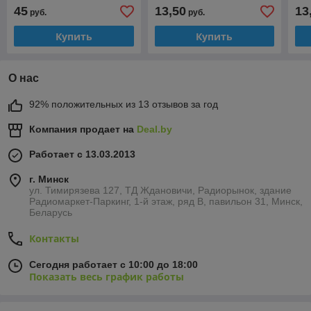
ion аккумуляторные
ion
45
13,50
13
руб.
руб.
сборки)
сбо
Купить
Купить
О нас
92% положительных из 13 отзывов за год
Компания продает на
Deal.by
Работает с 13.03.2013
г. Минск
ул. Тимирязева 127, ТД Ждановичи, Радиорынок, здание
Радиомаркет-Паркинг, 1-й этаж, ряд В, павильон 31, Минск,
Беларусь
Контакты
Сегодня работает с 10:00 до 18:00
Показать весь график работы