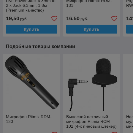
Live Power Jack 6.3mm to
Микрофон Ritmix RDM-
Ра
2 x Jack 6.3mm, 1.8м
131
RW
(Premium качество)
S267/H242
19,50
16,50
14
руб.
руб.
Купить
Купить
Подобные товары компании
Микрофон Ritmix RDM-
Выносной петличный
На
130
микрофон Ritmix RCM-
му
102 (4-х пиновый штекер)
ми
11