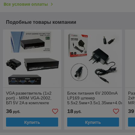
Все условия оплаты
Подобные товары компании
VGA разветвитель (1x2
Блок питания 6V 2000mA
Раз
port) - MRM VGA-2002,
LP169 штекер
2xH
БП 5V 2A в комплекте
5.5x2.5мм+3.5х1.35мм+4.0х1.7мм
MRM
ком
36
18
39
руб.
руб.
Купить
Купить