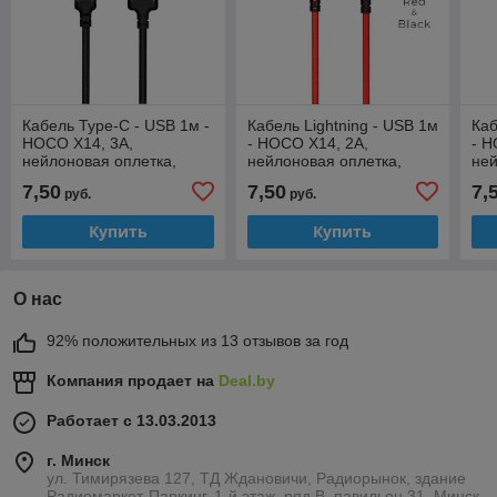
Кабель Type-C - USB 1м -
Кабель Lightning - USB 1м
Каб
HOCO X14, 3A,
- HOCO X14, 2A,
- H
нейлоновая оплетка,
нейлоновая оплетка,
ней
чёрный
красный
се
7,50
7,50
7,
руб.
руб.
Купить
Купить
О нас
92% положительных из 13 отзывов за год
Компания продает на
Deal.by
Работает с 13.03.2013
г. Минск
ул. Тимирязева 127, ТД Ждановичи, Радиорынок, здание
Радиомаркет-Паркинг, 1-й этаж, ряд В, павильон 31, Минск,