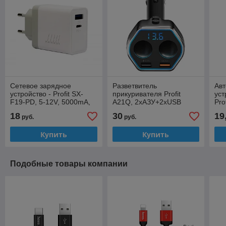
Сетевое зарядное
Разветвитель
Ав
устройство - Profit SX-
прикуривателя Profit
уст
F19-PD, 5-12V, 5000mA,
A21Q, 2хАЗУ+2хUSB
Pro
25W, 1xUSB + 1xType-C,
34
18
30
19
руб.
руб.
белое
Typ
Купить
Купить
Подобные товары компании